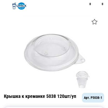
0
0
Рус
Қаз
Открыть поиск
Позвонить
+7 747 094 22 07
Крышка к креманке 5038 120шт/уп
Арт.
P5038-1