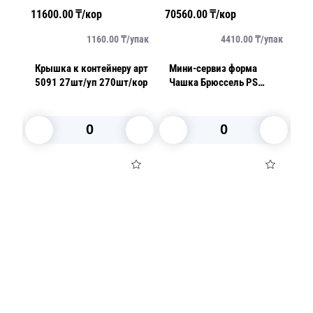
11600.00
₸/кор
70560.00
₸/кор
43
упак
1160.00
₸/
упак
4410.00
₸/
упак
Крышка к контейнеру арт
Мини-сервиз форма
М
5091 27шт/уп 270шт/кор
Чашка Брюссель PS
150мл 6,6х6,6см h6,5см
25шт/уп 400шт/кор арт
5078
В корзину
В корзину
Посуда для приготовления пищи
Маски
Для кондитеров