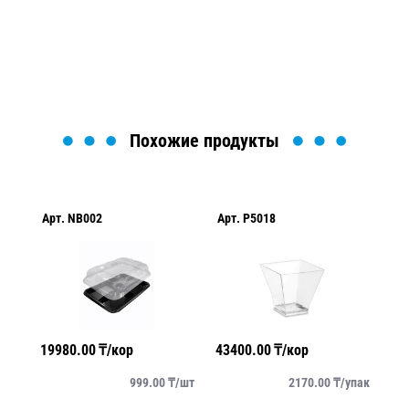
найти или оформить нужный товар!
Загрузка формы...
Похожие продукты
Арт.
NB002
Арт.
P5018
Ар
19980.00
₸/кор
43400.00
₸/кор
28
/
шт
999.00
₸/
шт
2170.00
₸/
упак