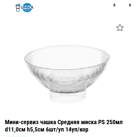
0
0
Рус
Қаз
Открыть поиск
Позвонить
+7 747 094 22 07
Мини-сервиз чашка Средняя миска PS 250мл
d11,0см h5,5см 6шт/уп 14уп/кор