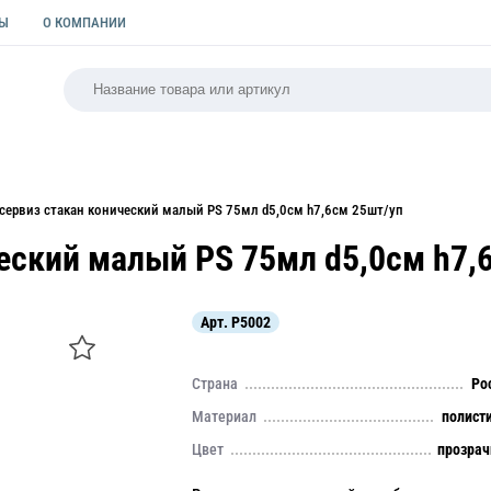
ТЫ
О КОМПАНИИ
РСАЛЬНАЯ
ПАКЕТЫ
ФОРМЫ ДЛЯ ВЫПЕЧКИ
КУЛИ
сервиз стакан конический малый PS 75мл d5,0см h7,6см 25шт/уп
еский малый PS 75мл d5,0см h7,
Арт.
P5002
Страна
Ро
Материал
полист
Цвет
прозра