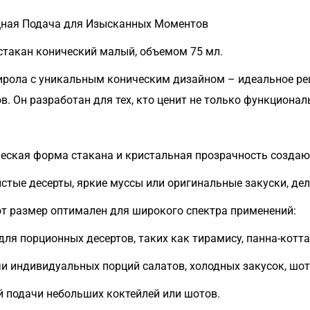
ная Подача для Изысканных Моментов
такан конический малый, объемом 75 мл.
тирола с уникальным коническим дизайном – идеальное ре
в. Он разработан для тех, кто ценит не только функциональ
еская форма стакана и кристальная прозрачность создаю
тые десерты, яркие муссы или оригинальные закуски, дел
т размер оптимален для широкого спектра применений:
ля порционных десертов, таких как тирамису, панна-котта
и индивидуальных порций салатов, холодных закусок, шот
 подачи небольших коктейлей или шотов.