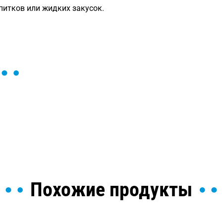
питков или жидких закусок.
ы и поможем найти или
Похожие продукты