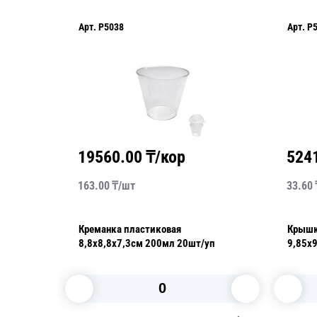
Арт.
P5038
Арт.
P5
19560.00
₸/кор
524
163.00
₸/
шт
33.60
Креманка пластиковая
Крышк
кции
8,8х8,8х7,3см 200мл 20шт/уп
9,85х