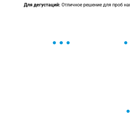
Для дегустаций:
Отличное решение для проб на
ОСТАВЬТЕ ЗАЯВКУ
Мы вам перезвоним в течение 1 минут
оформить нужный товар!