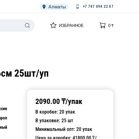
Алматы
+7 747 094 22 07
0
0
ИЗБРАННОЕ
0
₸
НАРИЯ
ПЛЕНКА
СПЕЦОДЕЖДА ОДНОРАЗОВАЯ
6см 25шт/уп
2090.00
₸/
упак
ссия
В коробке:
20
упак
ирол
В упаковке:
25
шт
чный
Минимальный опт:
20
упак
Цена за коробку:
41800.00
₸/