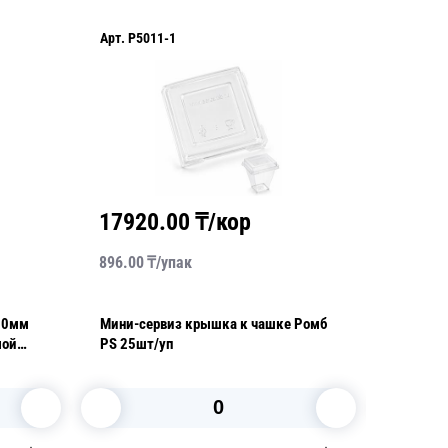
Арт.
P5011-1
Арт.
P50
17920.00
₸/кор
3104
896.00
₸/
упак
199.00
₸
50мм
Мини-сервиз крышка к чашке Ромб
Мини-се
мой
PS 25шт/уп
квадратная PS 350мл 9,7
156шт/