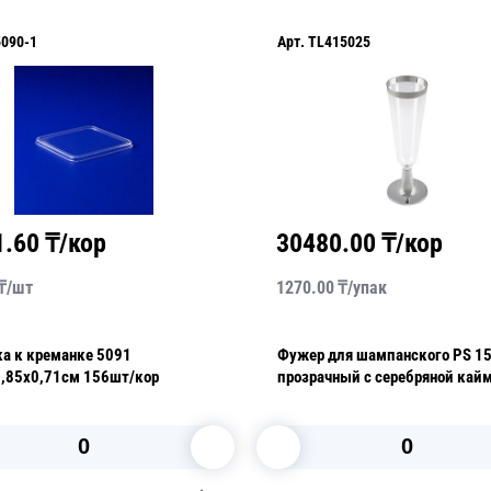
090-1
Арт.
TL415025
1.60
₸/кор
30480.00
₸/кор
₸/
шт
1270.00
₸/
упак
а к креманке 5091
Фужер для шампанского PS 1
9,85х0,71см 156шт/кор
прозрачный с серебряной кай
6шт/уп