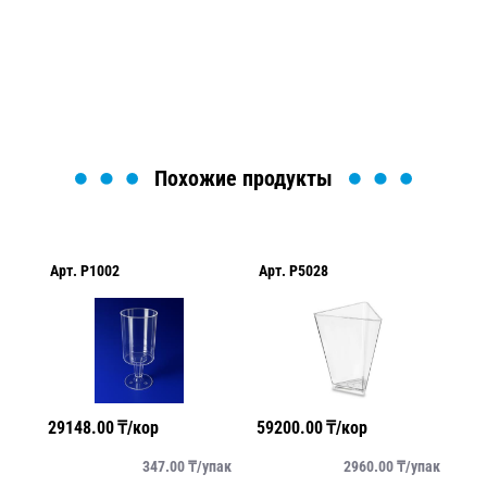
найти или оформить нужный товар!
Загрузка формы...
Похожие продукты
Арт.
P1002
Арт.
P5028
Арт.
29148.00
₸/кор
59200.00
₸/кор
1792
к
347.00
₸/
упак
2960.00
₸/
упак