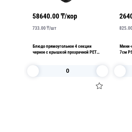
58640.00
₸/кор
264
733.00
₸/
шт
825.0
 60мл
Блюдо прямоугольное 4 секции
Мини-
т/уп 14уп/кор
черное с крышкой прозрачной PET
7см PS
36х25х6,3см
В корзину
Посуда для приготовления пищи
Свечи
Маски
Уборка и