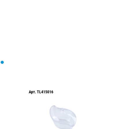
Арт.
TL415016
Арт.
TL4