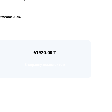
альный вид.
61920.00
₸
В корзину комплектом
Загрузка
формы...