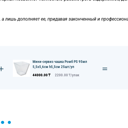
, а лишь дополняет ее, придавая законченный и профессион
Мини-сервиз чашка Ромб PS 95мл
5,5х5,6см h5,5см 25шт/уп
44000.00
₸
2200.00
₸/
упак