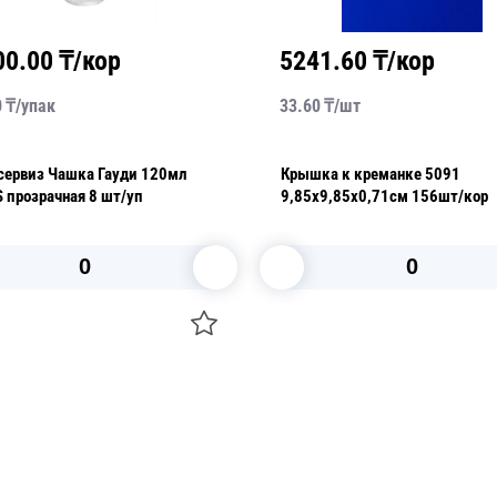
00.00
₸/кор
5241.60
₸/кор
0
₸/
упак
33.60
₸/
шт
сервиз Чашка Гауди 120мл
Крышка к креманке 5091
 прозрачная 8 шт/уп
9,85х9,85х0,71см 156шт/кор
В корзину
В корзину
О НАС
 средства для ухода
ДОСТАВКА И ОПЛАТА