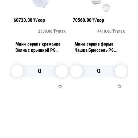
60720.00
₸/кор
70560.00
₸/кор
29
упак
2530.00
₸/
упак
4410.00
₸/
упак
Мини-сервиз креманка
Мини-сервиз форма
Р
Волна с крышкой PS
Чашка Брюссель PS
К
т/
11,0x7,3х4,2cм 105мл
150мл 6,6х6,6см h6,5см
1
12шт/уп
25шт/уп 400шт/кор арт
5078
В корзину
В корзину
Посуда для приготовления пищи
Маски