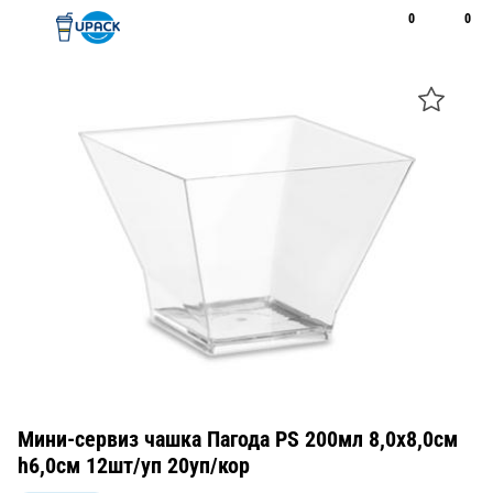
0
0
Рус
Қаз
Открыть поиск
Позвонить
+7 747 094 22 07
Мини-сервиз чашка Пагода PS 200мл 8,0х8,0см
h6,0см 12шт/уп 20уп/кор