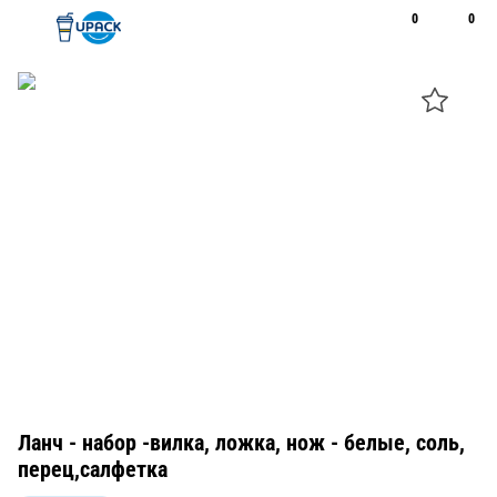
0
0
Рус
Қаз
Открыть поиск
Позвонить
+7 747 094 22 07
Ланч - набор -вилка, ложка, нож - белые, соль,
перец,салфетка