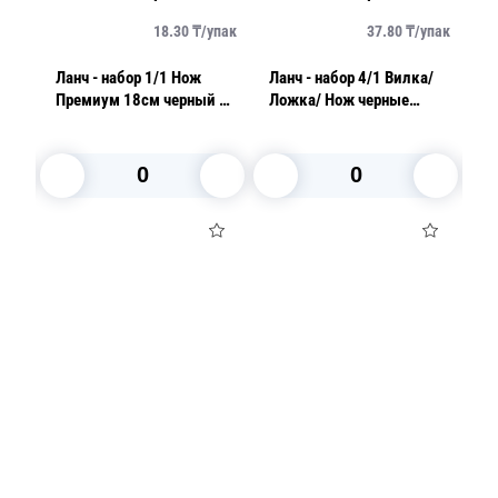
упак
18.30
₸/
упак
37.80
₸/
упак
Ланч - набор 1/1 Нож
Ланч - набор 4/1 Вилка/
Лан
/
Премиум 18см черный в
Ложка/ Нож черные
П
индивидуальной
Премиум/ Салфетка
с
упаковке 1шт/уп
В корзину
В корзину
Посуда для приготовления пищи
Маски
Для кондитеров
TRAMONTINA