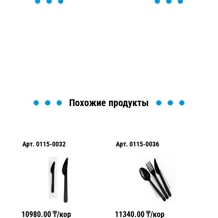
ОСТАВЬТЕ ЗАЯВКУ
Мы вам перезвоним в течение 1 минуты и поможем
найти или оформить нужный товар!
Загрузка формы...
Похожие продукты
Арт.
0115-0032
Арт.
0115-0036
Ар
10980.00
₸/кор
11340.00
₸/кор
21