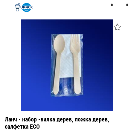
0
0
Рус
Қаз
Открыть поиск
Позвонить
+7 747 094 22 07
Ланч - набор -вилка дерев, ложка дерев,
салфетка ECO