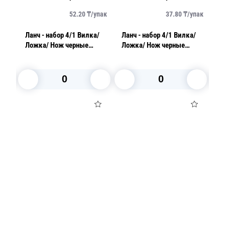
упак
52.20
₸/
упак
37.80
₸/
упак
Ланч - набор 4/1 Вилка/
Ланч - набор 4/1 Вилка/
Лан
PP/
Ложка/ Нож черные
Ложка/ Нож черные
П
Премиум/ Салфетка
Премиум/ Салфетка
с
В корзину
В корзину
Посуда для приготовления пищи
Маски
Для кондитеров
TRAMONTINA