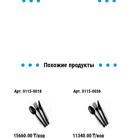
ОСТАВЬТЕ ЗАЯВКУ
Мы вам перезвоним в течение 1 минуты и поможем
найти или оформить нужный товар!
Загрузка формы...
Похожие продукты
Арт.
0115-0018
Арт.
0115-0036
Ар
15660.00
₸/кор
11340.00
₸/кор
21