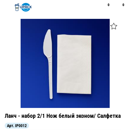
0
0
Рус
Қаз
Открыть поиск
Позвонить
+7 747 094 22 07
Ланч - набор 2/1 Нож белый эконом/ Салфетка
Арт.
IP0012