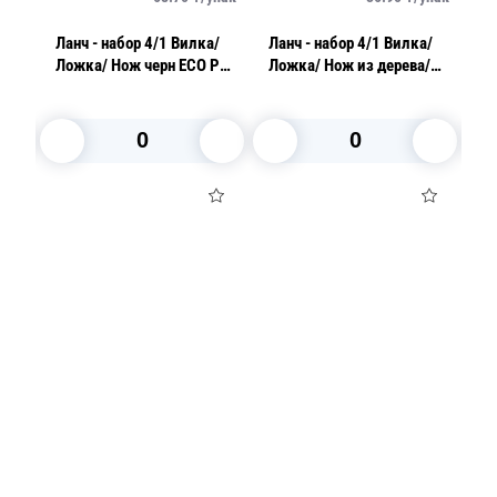
Ланч - набор 4/1 Вилка/
Ланч - набор 4/1 Вилка/
Лан
Ложка/ Нож черн ECO PP/
Ложка/ Нож из дерева/
П
Салфетка
Салфетка в бумажной
с
упаковке
В корзину
В корзину
Посуда для приготовления пищи
Маски
Для кондитеров
TRAMONTINA
Свечи