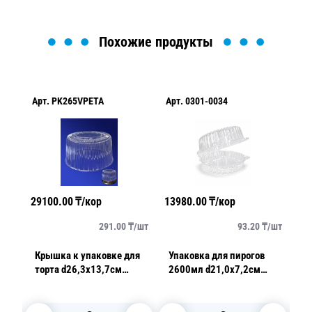
Похожие продукты
Арт.
PK265VPETA
Арт.
0301-0034
Ар
29100.00
₸/кор
13980.00
₸/кор
29
/
шт
291.00
₸/
шт
93.20
₸/
шт
Крышка к упаковке для
Упаковка для пирогов
К
торта d26,3х13,7см
2600мл d21,0х7,2см
то
внутр 7300мл PET
внутр PET прозрачная с
4
прозрачная 100 шт/кор
нераздельной крышкой
22
ПР-Т-265К А ПЭТ
150 шт/кор