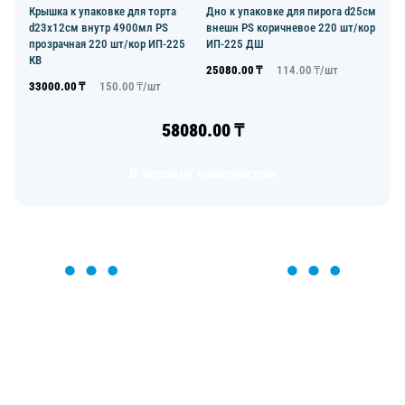
Крышка к упаковке для торта
Дно к упаковке для пирога d25см
d23х12см внутр 4900мл PS
внешн PS коричневое 220 шт/кор
прозрачная 220 шт/кор ИП-225
ИП-225 ДШ
КВ
25080.00
₸
114.00
₸/
шт
33000.00
₸
150.00
₸/
шт
58080.00
₸
В корзину комплектом
ОСТАВЬТЕ ЗАЯВКУ
Мы вам перезвоним в течение 1 минуты и поможем
найти или оформить нужный товар!
Загрузка формы...