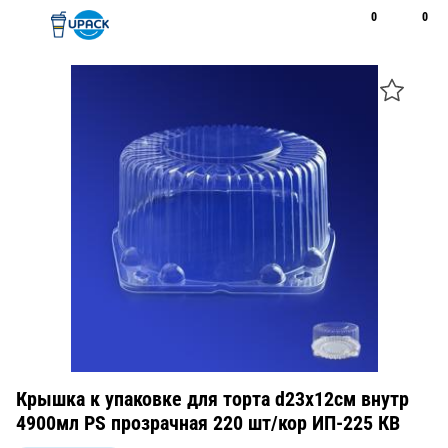
0
0
Рус
Қаз
Открыть поиск
Позвонить
+7 747 094 22 07
Крышка к упаковке для торта d23х12см внутр
4900мл PS прозрачная 220 шт/кор ИП-225 КВ