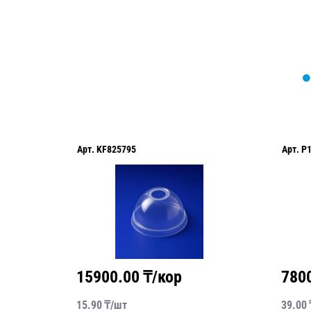
Арт.
KF825795
Арт.
P
15900.00
₸/кор
780
15.90
₸/
шт
39.00