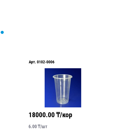
Арт.
0102-0006
Арт.
AS1
18000.00
₸/кор
5340
6.00
₸/
шт
53.40
₸/