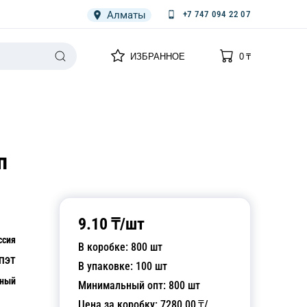
Алматы
+7 747 094 22 07
0
0
ИЗБРАННОЕ
0
₸
НАРИЯ
ПЛЕНКА
СПЕЦОДЕЖДА ОДНОРАЗОВАЯ
п
9.10
₸/
шт
ссия
В коробке:
800
шт
ПЭТ
В упаковке:
100
шт
чный
Минимальный опт:
800
шт
Цена за коробку:
7280.00
₸/