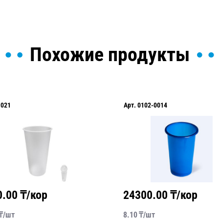
Похожие продукты
1021
Арт.
0102-0014
0.00
₸/кор
24300.00
₸/кор
₸/
шт
8.10
₸/
шт