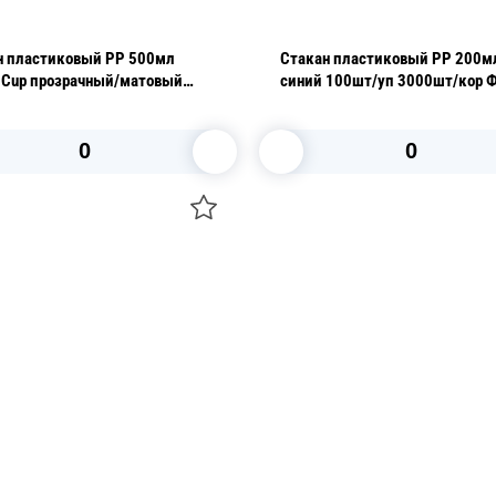
н пластиковый PP 500мл
Стакан пластиковый PP 200м
e Cup прозрачный/матовый
синий 100шт/уп 3000шт/кор
13,5см 20 шт/уп
В корзину
В корзину
О НАС
 средства для ухода
ДОСТАВКА И ОПЛАТА
ля праздника
РЕКВИЗИТЫ
 компании
КОНТАКТЫ
О КОМПАНИИ