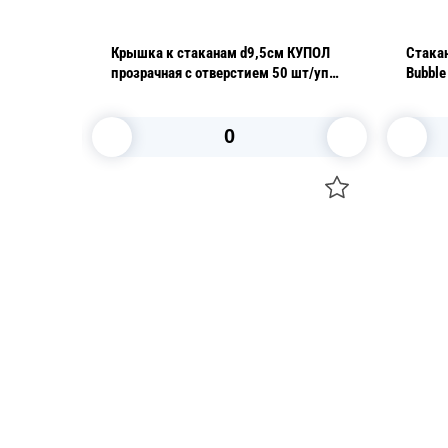
0мл
Крышка к стаканам d9,5см КУПОЛ
Стака
цевый
прозрачная с отверстием 50 шт/уп
Bubbl
Upax-Unity
d9см h
В корзину
Посуда для приготовления пищи
Свечи
Маски
Уборка и
Для кондитеров
Товары д
TRAMONTINA
Вакансии