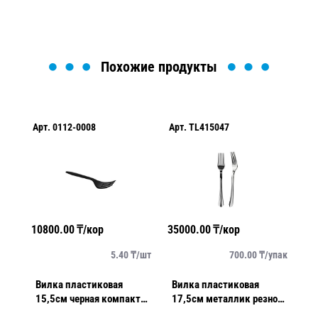
Похожие продукты
Арт.
0112-0008
Арт.
TL415047
Ар
10800.00
₸/кор
35000.00
₸/кор
10
/
шт
5.40
₸/
шт
700.00
₸/
упак
Вилка пластиковая
Вилка пластиковая
В
15,5см черная компакт
17,5см металлик резной
1
50 шт/уп 1000шт/кор
край компакт 18шт/уп