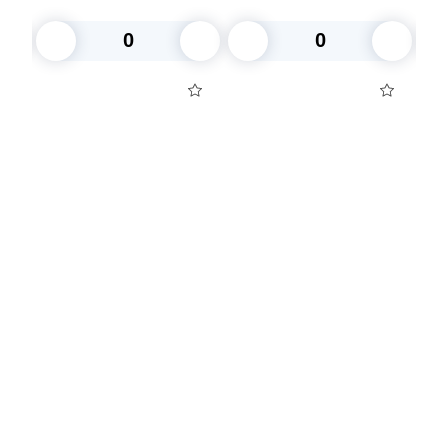
В корзину
В корзину
Посуда для приготовления пищи
Маски
Для кондитеров
TRAMONTINA
Свечи
Уборка и средства для ухода
Товары для праздника