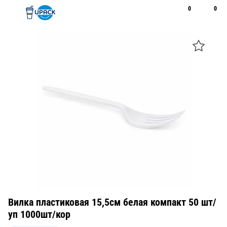
0
0
Рус
Қаз
Открыть поиск
Позвонить
+7 747 094 22 07
Вилка пластиковая 15,5см белая компакт 50 шт/
уп 1000шт/кор