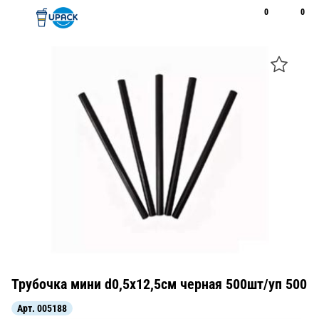
0
0
Рус
Қаз
Открыть поиск
Позвонить
+7 747 094 22 07
Трубочка мини d0,5x12,5см черная 500шт/уп 500
Арт.
005188