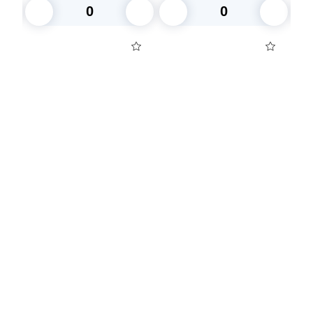
В корзину
В корзину
Посуда для приготовления пищи
Маски
Для кондитеров
TRAMONTINA
Свечи
Уборка и средства для ухода
Товары для праздника
Вакансии компании