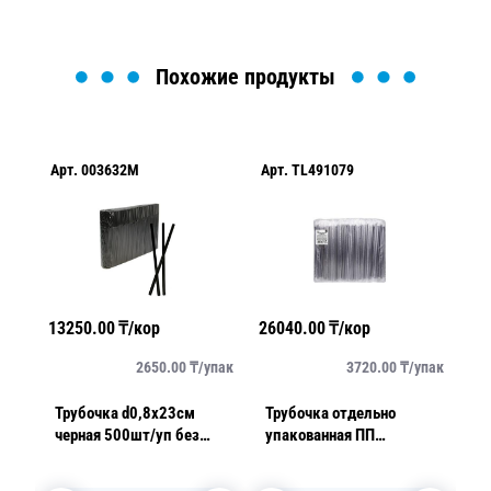
Похожие продукты
Арт.
003632M
Арт.
TL491079
Арт.
13250.00
₸/кор
26040.00
₸/кор
2155
ак
2650.00
₸/
упак
3720.00
₸/
упак
Трубочка d0,8x23см
Трубочка отдельно
Тру
черная 500шт/уп без
упакованная ПП
упа
гофры
d1,2x24см черная 250шт/
d0,
уп без гофры Bubble tea
уп 