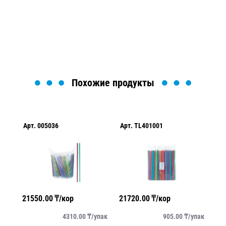
найти или оформить нужный товар!
Загрузка формы...
Похожие продукты
Арт.
005036
Арт.
TL401001
Арт.
T
21550.00
₸/кор
21720.00
₸/кор
35650
4310.00
₸/
упак
905.00
₸/
упак