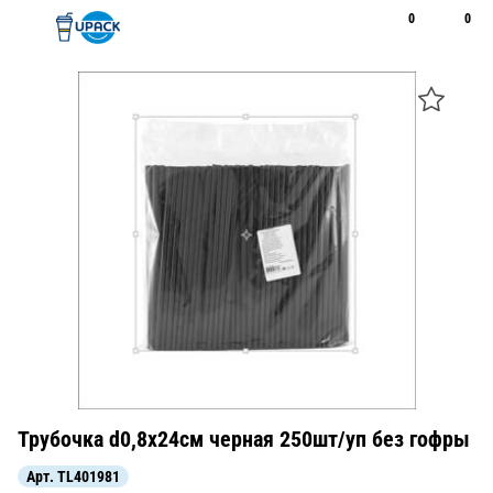
0
0
Рус
Қаз
Открыть поиск
Позвонить
+7 747 094 22 07
Трубочка d0,8x24см черная 250шт/уп без гофры
Арт.
TL401981