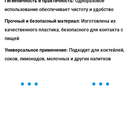
Гигиеничность и практичность:
Одноразовое
использование обеспечивает чистоту и удобство
Прочный и безопасный материал:
Изготовлена из
качественного пластика, безопасного для контакта с
пищей
Универсальное применение:
Подходит для коктейлей,
соков, лимонадов, молочных и других напитков
ОСТАВЬТЕ ЗАЯВКУ
Мы вам перезвоним в течение 1 минуты и поможем
найти или оформить нужный товар!
Загрузка формы...