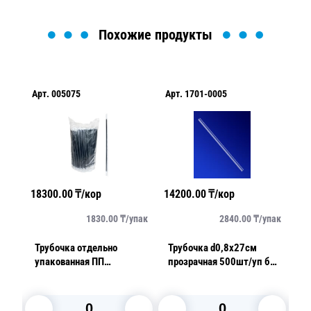
Похожие продукты
Арт.
005075
Арт.
1701-0005
Ар
А
18300.00
₸/кор
14200.00
₸/кор
189
14
упак
1830.00
₸/
упак
2840.00
₸/
упак
Трубочка отдельно
Трубочка d0,8x27см
Т
упакованная ПП
прозрачная 500шт/уп без
кр
ая
d0,5x23см черная 500шт/
гофры
г
уп без гофры