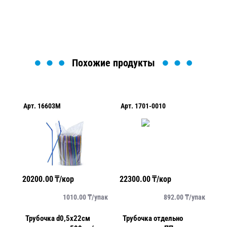
Загрузка формы...
Похожие продукты
Арт.
16603M
Арт.
1701-0010
Ар
20200.00
₸/кор
22300.00
₸/кор
51
упак
1010.00
₸/
упак
892.00
₸/
упак
Трубочка d0,5x22см
Трубочка отдельно
Тр