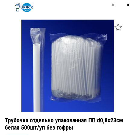
0
0
Рус
Қаз
Открыть поиск
Позвонить
+7 747 094 22 07
Трубочка отдельно упакованная ПП d0,8x23см
белая 500шт/уп без гофры