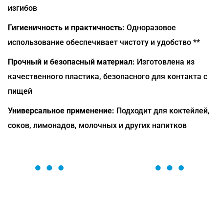
изгибов
Гигиеничность и практичность:
Одноразовое
использование обеспечивает чистоту и удобство **
Прочный и безопасный материал:
Изготовлена из
качественного пластика, безопасного для контакта с
пищей
Универсальное применение:
Подходит для коктейлей,
соков, лимонадов, молочных и других напитков
ОСТАВЬТЕ ЗАЯВКУ
Мы вам перезвоним в течение 1 минуты и поможем
найти или оформить нужный товар!
Загрузка формы...