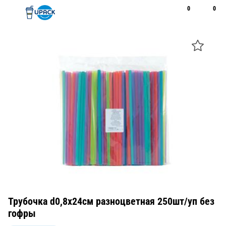
0
0
Рус
Қаз
Открыть поиск
Позвонить
+7 747 094 22 07
Трубочка d0,8x24см разноцветная 250шт/уп без
гофры