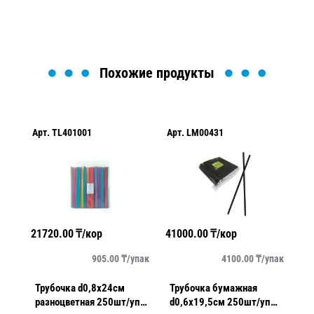
Похожие продукты
Арт.
TL401001
Арт.
LM00431
Ар
21720.00
₸/кор
41000.00
₸/кор
38
упак
905.00
₸/
упак
4100.00
₸/
упак
Трубочка d0,8x24см
Трубочка бумажная
Т
разноцветная 250шт/уп
d0,6x19,5см 250шт/уп
d