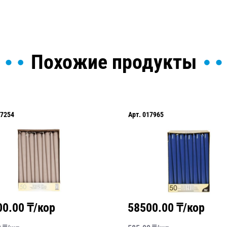
Похожие продукты
7254
Арт.
017965
00.00
₸/кор
58500.00
₸/кор