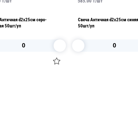
0
₸/
шт
585.00
₸/
шт
ная d2х25см серо-
Свеча Античная d2х25см синяя
ая 50шт/уп
50шт/уп
В корзину
В корзину
О НАС
 средства для ухода
ДОСТАВКА И ОПЛАТА
ля праздника
РЕКВИЗИТЫ
 компании
КОНТАКТЫ
О КОМПАНИИ