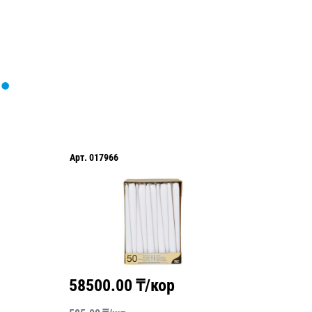
Арт.
017966
Арт.
088
58500.00
₸/кор
5850