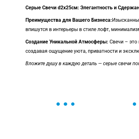
Серые Свечи d2x25см: Элегантность и Сдержа
Преимущества для Вашего Бизнеса:
Изысканный
впишутся в интерьеры в стиле лофт, минимализм
Создание Уникальной Атмосферы:
Свечи – это 
создавая ощущение уюта, приватности и эксклю
Вложите душу в каждую деталь — серые свечи по
ОСТАВЬТЕ ЗАЯВКУ
Мы вам перезвоним в течение 1 минут
оформить нужный товар!