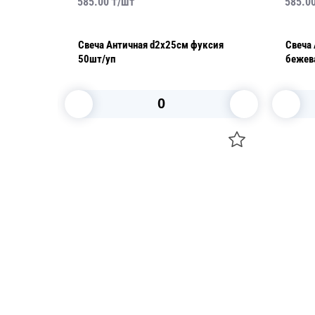
585.00
₸/
шт
585.0
Свеча Античная d2х25см фуксия
Свеча Антич
50шт/уп
бежев
В корзину
Посуда для приготовления пищи
Свечи
Маски
Уборка и
Для кондитеров
Товары д
TRAMONTINA
Вакансии