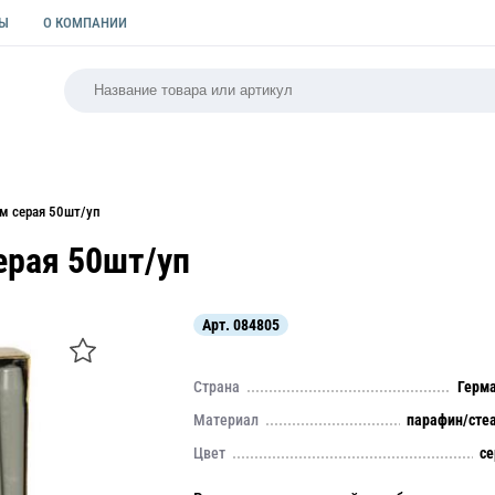
ТЫ
О КОМПАНИИ
РСАЛЬНАЯ
ПАКЕТЫ
ФОРМЫ ДЛЯ ВЫПЕЧКИ
КУЛИ
м серая 50шт/уп
ерая 50шт/уп
Арт.
084805
Страна
Герм
Материал
парафин/сте
Цвет
с