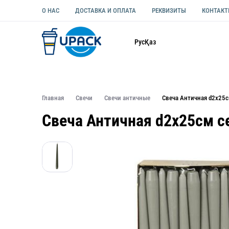
О НАС
ДОСТАВКА И ОПЛАТА
РЕКВИЗИТЫ
КОНТАК
Каталог
Рус
Қаз
ОДНОРАЗОВАЯ ПОСУДА
УПАКОВКА ДЛЯ ЕДЫ УНИВЕ
Главная
Свечи
Свечи античные
Свеча Античная d2х25с
Свеча Античная d2х25см с