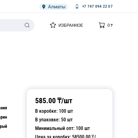
Алматы
+7 747 094 22 07
0
0
ИЗБРАННОЕ
0
₸
НАРИЯ
ПЛЕНКА
СПЕЦОДЕЖДА ОДНОРАЗОВАЯ
585.00
₸/
шт
ания
В коробке:
100
шт
арин
В упаковке:
50
шт
ерый
Минимальный опт:
100
шт
Цена за коробку:
58500.00
₸/