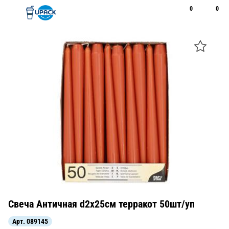
0
0
Рус
Қаз
Открыть поиск
Позвонить
+7 747 094 22 07
Свеча Античная d2х25см терракот 50шт/уп
Арт.
089145