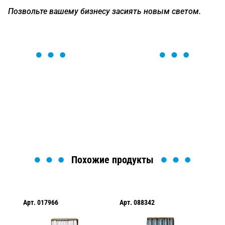
Позвольте вашему бизнесу засиять новым светом.
ОСТАВЬТЕ ЗАЯВКУ
Мы вам перезвоним в течение 1 минуты и поможем
найти или оформить нужный товар!
Загрузка формы...
Похожие продукты
Арт.
017966
Арт.
088342
Ар