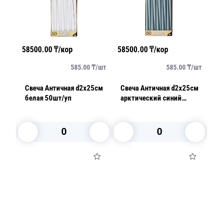
58500.00
₸/кор
58500.00
₸/кор
58
/
шт
585.00
₸/
шт
585.00
₸/
шт
Свеча Античная d2х25см
Свеча Античная d2х25см
Све
белая 50шт/уп
арктический синий
ш
50шт/уп
В корзину
В корзину
Посуда для приготовления пищи