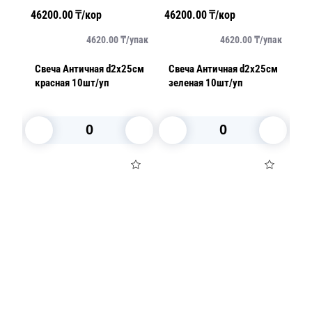
46200.00
₸/кор
46200.00
₸/кор
58
/
шт
4620.00
₸/
упак
4620.00
₸/
упак
Свеча Античная d2х25см
Свеча Античная d2х25см
Све
красная 10шт/уп
зеленая 10шт/уп
с
В корзину
В корзину
Посуда для приготовления пищи
Маски
Для кондитеров