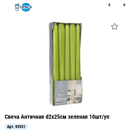
0
0
Рус
Қаз
Открыть поиск
Позвонить
+7 747 094 22 07
Свеча Античная d2х25см зеленая 10шт/уп
Арт.
95931