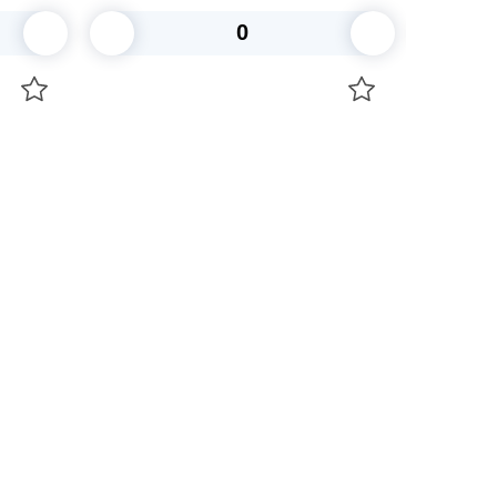
В корзину
+7 747 094 22 07
Звоните по телефону
+7 708 861 37 08
Пишите в telegram
+7 708 861 37 08
Пишите в whatsup