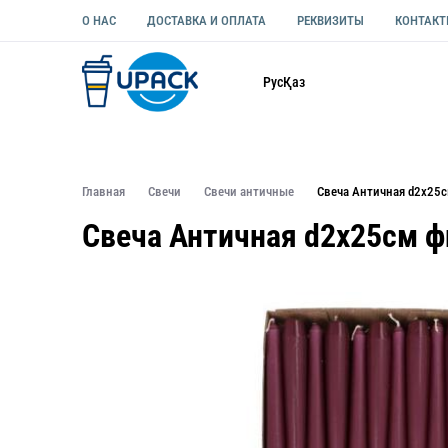
О НАС
ДОСТАВКА И ОПЛАТА
РЕКВИЗИТЫ
КОНТАК
Каталог
Рус
Қаз
ОДНОРАЗОВАЯ ПОСУДА
УПАКОВКА ДЛЯ ЕДЫ УНИВЕ
Главная
Свечи
Свечи античные
Свеча Античная d2х25
Свеча Античная d2х25см ф