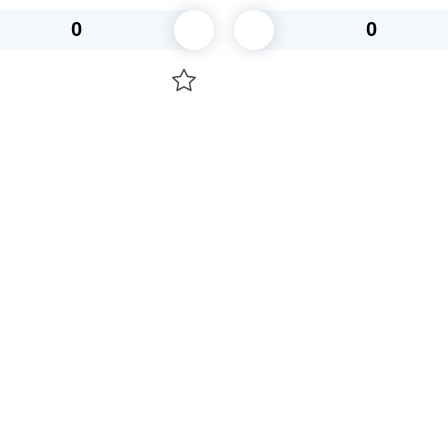
В корзину
В корзину
О НАС
 средства для ухода
ДОСТАВКА И ОПЛАТА
ля праздника
РЕКВИЗИТЫ
 компании
КОНТАКТЫ
О КОМПАНИИ