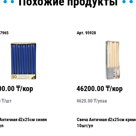
Похожие продукты
7965
Арт.
95928
00.00
₸/кор
46200.00
₸/кор
0
₸/
шт
4620.00
₸/
упак
ная d2х25см синяя
Свеча Античная d2х25см кремовая
уп
10шт/уп