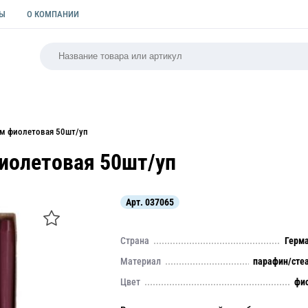
ТЫ
О КОМПАНИИ
РСАЛЬНАЯ
ПАКЕТЫ
ФОРМЫ ДЛЯ ВЫПЕЧКИ
КУЛИ
см фиолетовая 50шт/уп
иолетовая 50шт/уп
Арт.
037065
Страна
Герм
Материал
парафин/сте
Цвет
фи