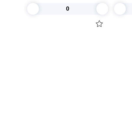
В корзину
Посуда для приготовления пищи
Свечи
Маски
Уборка и
Для кондитеров
Товары д
TRAMONTINA
Вакансии