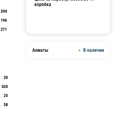
коробка
204
196
Добавить в корзину
271
Алматы
В наличии
20
420
25
58