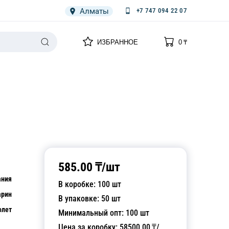
Алматы
+7 747 094 22 07
0
0
ИЗБРАННОЕ
0
₸
НАРИЯ
ПЛЕНКА
СПЕЦОДЕЖДА ОДНОРАЗОВАЯ
585.00
₸/
шт
ания
В коробке:
100
шт
арин
В упаковке:
50
шт
олет
Минимальный опт:
100
шт
Цена за коробку:
58500.00
₸/