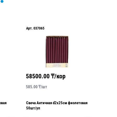
Арт.
037065
Арт.
037
58500.00
₸/кор
5850
585.00
₸/
шт
585.00
₸
Свеча Античная d2х25см фиолетовая
Свеча Античная
50шт/уп
бежевая