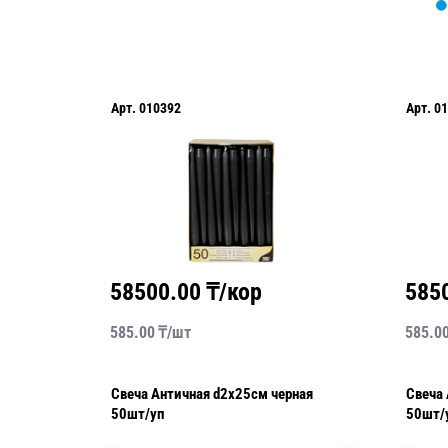
Арт.
010392
Арт.
01
58500.00
₸/кор
585
585.00
₸/
шт
585.0
Свеча Античная d2х25см черная
Свеча Антич
50шт/уп
50шт/