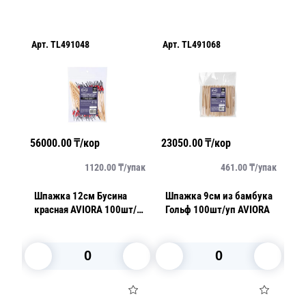
Арт.
TL491048
Арт.
TL491068
Ар
56000.00
₸/кор
23050.00
₸/кор
37
упак
1120.00
₸/
упак
461.00
₸/
упак
Шпажка 12см Бусина
Шпажка 9см из бамбука
Ш
красная AVIORA 100шт/
Гольф 100шт/уп AVIORA
б
уп 50уп/кор
В корзину
В корзину