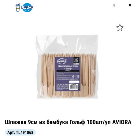
0
0
Рус
Қаз
Открыть поиск
Позвонить
+7 747 094 22 07
Шпажка 9см из бамбука Гольф 100шт/уп AVIORA
Арт.
TL491068