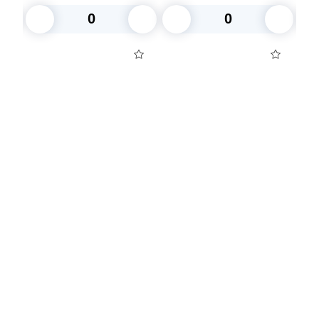
В корзину
В корзину
Посуда для приготовления пищи
Маски
Для кондитеров
TRAMONTINA
Свечи
Уборка и средства для ухода
Товары для праздника
Вакансии компании