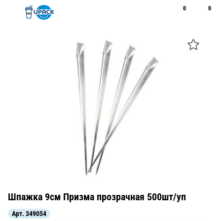
0
0
Рус
Қаз
Открыть поиск
Позвонить
+7 747 094 22 07
Шпажка 9см Призма прозрачная 500шт/уп
Арт.
349054