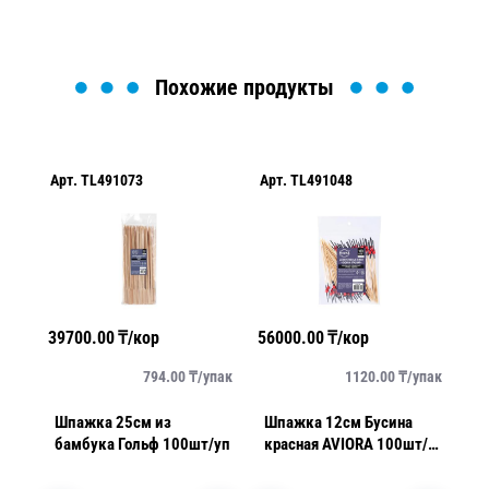
Похожие продукты
Арт.
TL491073
Арт.
TL491048
Ар
39700.00
₸/кор
56000.00
₸/кор
52
упак
794.00
₸/
упак
1120.00
₸/
упак
Шпажка 25см из
Шпажка 12см Бусина
Ш
бамбука Гольф 100шт/уп
красная AVIORA 100шт/
б
уп 50уп/кор