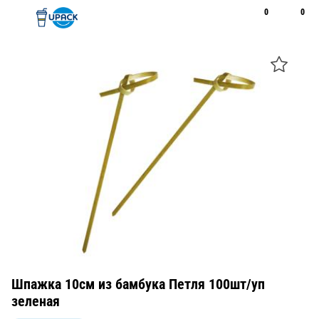
0
0
Рус
Қаз
Открыть поиск
Позвонить
+7 747 094 22 07
Шпажка 10см из бамбука Петля 100шт/уп
зеленая