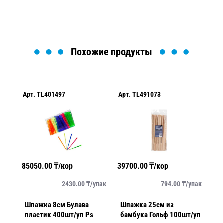
Похожие продукты
Арт.
TL401497
Арт.
TL491073
Ар
85050.00
₸/кор
39700.00
₸/кор
50
упак
2430.00
₸/
упак
794.00
₸/
упак
Шпажка 8см Булава
Шпажка 25см из
Шпаж
пластик 400шт/уп Ps
бамбука Гольф 100шт/уп
5