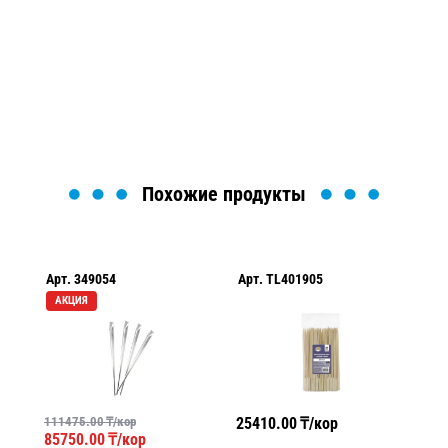
Мы вам перезвоним в течение 1 минуты и поможем
найти или оформить нужный товар!
Загрузка формы...
Похожие продукты
Арт.
349054
Арт.
TL401905
Ар
АКЦИЯ
111475.00
₸/кор
25410.00
₸/кор
35
85750.00
₸/кор