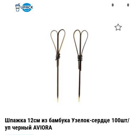
0
0
Рус
Қаз
Открыть поиск
Позвонить
+7 747 094 22 07
Шпажка 12см из бамбука Узелок-сердце 100шт/
уп черный AVIORA