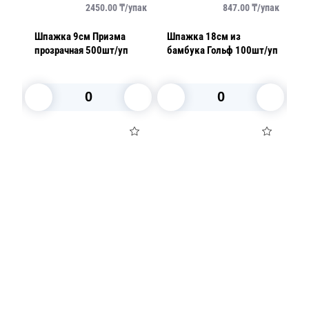
упак
2450.00
₸/
упак
847.00
₸/
упак
Шпажка 9см Призма
Шпажка 18см из
Ш
прозрачная 500шт/уп
бамбука Гольф 100шт/уп
б
В корзину
В корзину
Посуда для приготовления пищи
Маски
Для кондитеров
TRAMONTINA