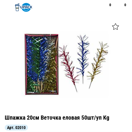
0
0
Рус
Қаз
Открыть поиск
Позвонить
+7 747 094 22 07
Шпажка 20см Веточка еловая 50шт/уп Kg
Арт.
02010