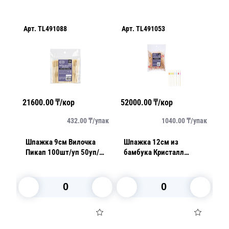
Арт.
TL491088
Арт.
TL491053
Ар
21600.00
₸/кор
52000.00
₸/кор
28
упак
432.00
₸/
упак
1040.00
₸/
упак
Шпажка 9см Вилочка
Шпажка 12см из
Ш
т/
Пикап 100шт/уп 50уп/
бамбука Кристалл
б
кор
разноцветный 100шт/уп
В корзину
В корзину