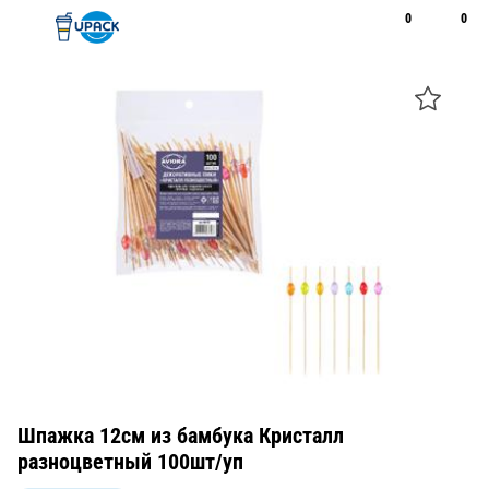
0
0
Рус
Қаз
Открыть поиск
Позвонить
+7 747 094 22 07
Шпажка 12см из бамбука Кристалл
разноцветный 100шт/уп