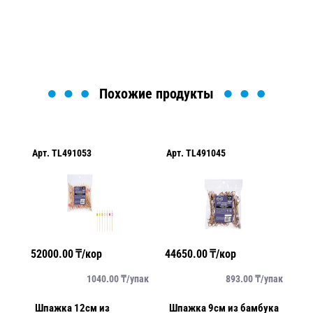
Загрузка формы...
Похожие продукты
Арт.
TL491053
Арт.
TL491045
Арт.
T
52000.00
₸/кор
44650.00
₸/кор
56000
1040.00
₸/
упак
893.00
₸/
упак
Шпажка 12см из
Шпажка 9см из бамбука
Шпаж