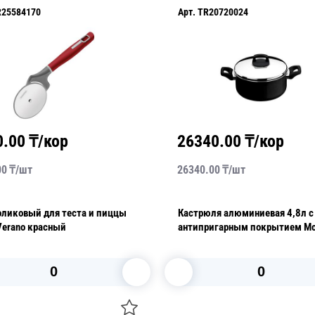
R25584170
Арт.
TR20720024
0.00
₸/кор
26340.00
₸/кор
00
₸/
шт
26340.00
₸/
шт
оликовый для теста и пиццы
Кастрюля алюминиевая 4,8л с
Verano красный
антипригарным покрытием Mo
В корзину
В корзину