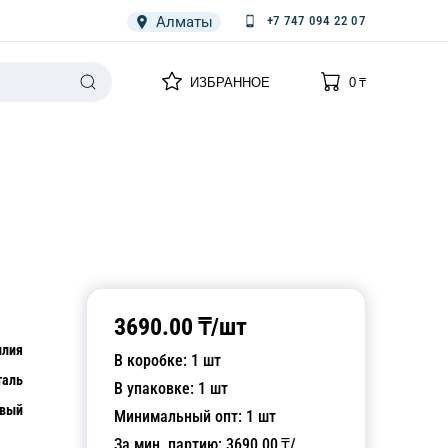
Алматы
+7 747 094 22 07
0
0
ИЗБРАННОЕ
0
₸
НАРИЯ
ПЛЕНКА
СПЕЦОДЕЖДА ОДНОРАЗОВАЯ
3690.00
₸/
шт
илия
В коробке:
1
шт
таль
В упаковке:
1
шт
евый
Минимальный опт:
1
шт
За мин. партию:
3690.00
₸/