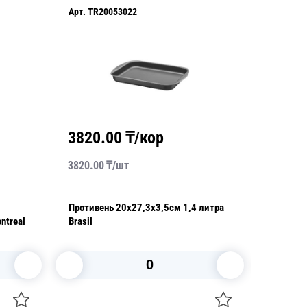
Арт.
TR20053022
Арт.
TR2
3820.00
₸/кор
7353
3820.00
₸/
шт
73530.0
Противень 20х27,3х3,5см 1,4 литра
Казан и
ntreal
Brasil
антипри
В корзину