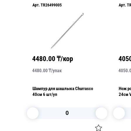
Арт.
TR26499005
Арт.
T
4480.00
₸/кор
405
4480.00
₸/
упак
4050.
абор 3
Шампур для шашлыка Churrasco
Нож р
ерная
40см 6 шт/уп
24см 
В корзину