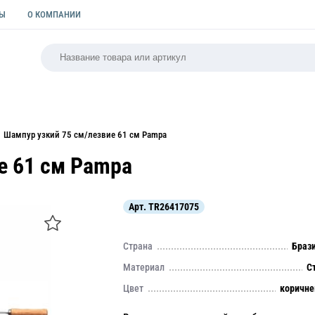
ТЫ
О КОМПАНИИ
РСАЛЬНАЯ
ПАКЕТЫ
ФОРМЫ ДЛЯ ВЫПЕЧКИ
КУЛИ
Шампур узкий 75 см/лезвие 61 см Pampa
е 61 см Pampa
Арт.
TR26417075
Страна
Браз
Материал
С
Цвет
коричн