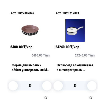
Арт.
TR27807042
Арт.
TR20712824
Арт.
TR
6400.00
₸/кор
24240.00
₸/кор
73530.
6400.00
₸/
шт
24240.00
₸/
шт
Форма для выпечки
Сковорода алюминиевая
Казан 
d26см универсальная My
с антипригарным
алюми
Lovely Kitchen
покрытием 24см
антип
Montreal
покры
В корзину
В корзину
В 