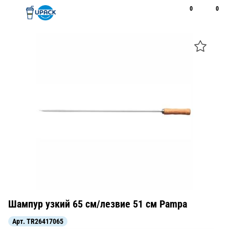
0
0
Рус
Қаз
Открыть поиск
Позвонить
+7 747 094 22 07
Шампур узкий 65 см/лезвие 51 см Pampa
Арт.
TR26417065