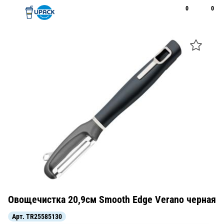
0
0
Рус
Қаз
Открыть поиск
Позвонить
+7 747 094 22 07
Овощечистка 20,9см Smooth Edge Verano черная
Арт.
TR25585130