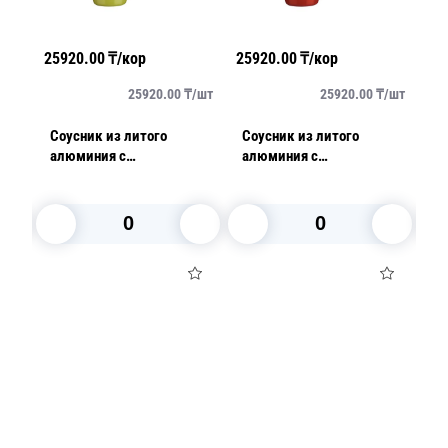
25920.00
₸/кор
25920.00
₸/кор
40
/
шт
25920.00
₸/
шт
25920.00
₸/
шт
Соусник из литого
Соусник из литого
Н
тра
алюминия с
алюминия с
т
антипригарным
антипригарным
V
покрытием 2,0л Aroma
покрытием 2,0л Aroma
В корзину
В корзину
Посуда для приготовления пищи
Маски