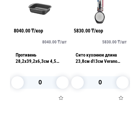
8040.00
₸/кор
5830.00
₸/кор
32
/
шт
8040.00
₸/
шт
5830.00
₸/
шт
Противень
Сито кухонное длина
С
тра
28,2х39,2х6,3см 4,5
23,8см d13см Verano
d2
литра Brasil
черное
В корзину
В корзину
Посуда для приготовления пищи