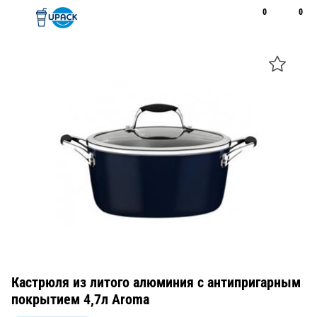
0
0
Рус
Қаз
Открыть поиск
Позвонить
+7 747 094 22 07
Кастрюля из литого алюминия с антипригарным
покрытием 4,7л Aroma