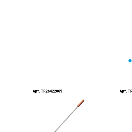
Мы вам перезвоним в течение 1 минут
оформить нужный товар!
Арт.
TR26422065
Арт.
T