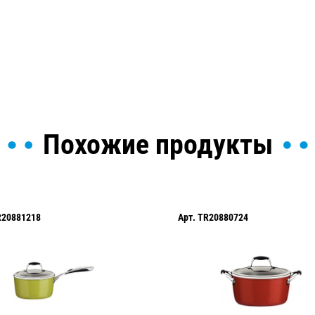
ы и поможем найти или
Похожие продукты
R20881218
Арт.
TR20880724