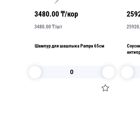
3480.00
₸/кор
259
3480.00
₸/
шт
25920
6,9
Шампур для шашлыка Pampa 65см
Соусни
антип
Aroma
В корзину
Посуда для приготовления пищи
Свечи
Маски
Уборка и