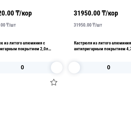
20.00
₸/кор
31950.00
₸/кор
.00
₸/
шт
31950.00
₸/
шт
к из литого алюминия с
Кастрюля из литого алюминия
ригарным покрытием 2,0л
антипригарным покрытием 4,
Aroma
В корзину
В корзину
О НАС
 средства для ухода
ДОСТАВКА И ОПЛАТА