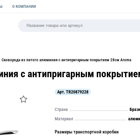
ТЫ
О КОМПАНИИ
РСАЛЬНАЯ
ПАКЕТЫ
ФОРМЫ ДЛЯ ВЫПЕЧКИ
КУЛИ
Сковорода из литого алюминия с антипригарным покрытием 28см Aroma
миния с антипригарным покрытие
Арт.
TR20879228
Страна
Браз
Материал
алюми
Размеры транспортной коробки