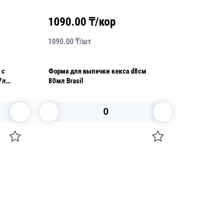
1090.00
₸/кор
4300
1090.00
₸/
шт
4300.00
 с
Форма для выпечки кекса d8см
Шампур 
7л
80мл Brasil
см Pam
В корзину
+7 747 094 22 07
Звоните по телефону