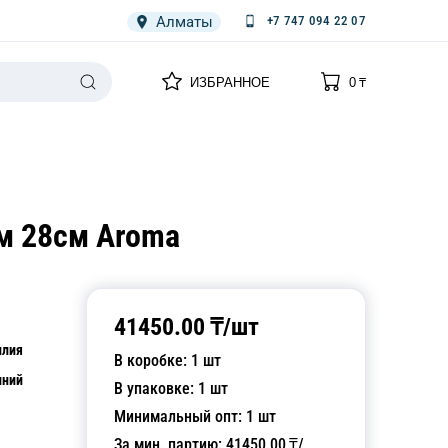
Алматы
+7 747 094 22 07
0
0
ИЗБРАННОЕ
0
₸
НАРИЯ
ПЛЕНКА
СПЕЦОДЕЖДА ОДНОРАЗОВАЯ
м 28см Aroma
41450.00
₸/
шт
илия
В коробке:
1
шт
ний
В упаковке:
1
шт
Минимальный опт:
1
шт
За мин. партию:
41450.00
₸/