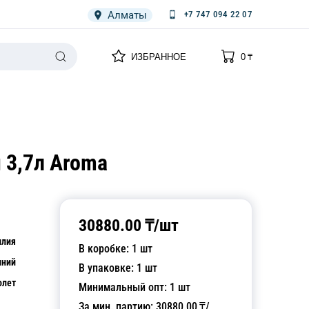
Алматы
+7 747 094 22 07
0
0
ИЗБРАННОЕ
0
₸
НАРИЯ
ПЛЕНКА
СПЕЦОДЕЖДА ОДНОРАЗОВАЯ
 3,7л Aroma
30880.00
₸/
шт
илия
В коробке:
1
шт
ний
В упаковке:
1
шт
олет
Минимальный опт:
1
шт
За мин. партию:
30880.00
₸/