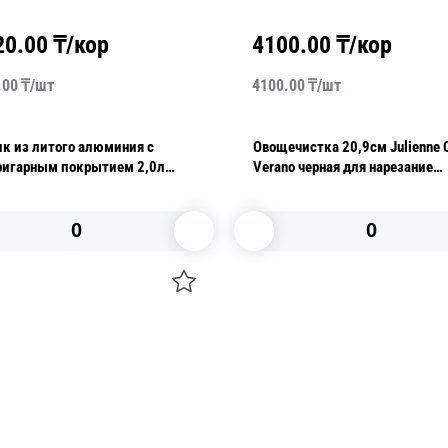
20.00
₸/кор
4100.00
₸/кор
.00
₸/
шт
4100.00
₸/
шт
к из литого алюминия с
Овощечистка 20,9см Julienne 
ригарным покрытием 2,0л
Verano черная для нарезание
соломкой
В корзину
В корзину
О НАС
 средства для ухода
ДОСТАВКА И ОПЛАТА