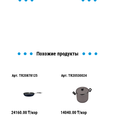
ОСТАВЬТЕ ЗАЯВКУ
Мы вам перезвоним в течение 1 минуты и поможем
найти или оформить нужный товар!
Загрузка формы...
Похожие продукты
Арт.
TR20878125
Арт.
TR20530024
Ар
24160.00
₸/кор
14040.00
₸/кор
30