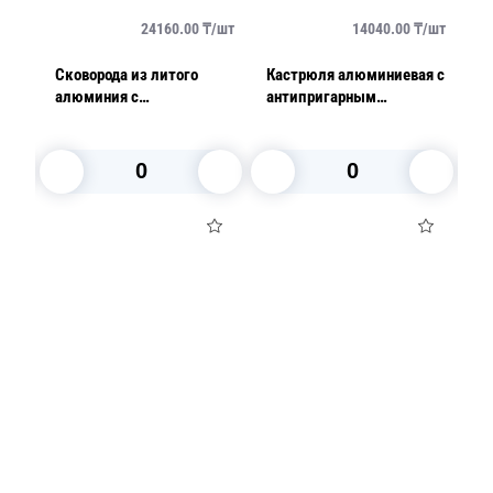
/
шт
24160.00
₸/
шт
14040.00
₸/
шт
Сковорода из литого
Кастрюля алюминиевая с
Ск
алюминия с
антипригарным
а
антипригарным
покрытием 7,5л Paris
а
покрытием 25см DC
п
Aroma
M
В корзину
В корзину
Посуда для приготовления пищи
Маски
Для кондитеров
TRAMONTINA