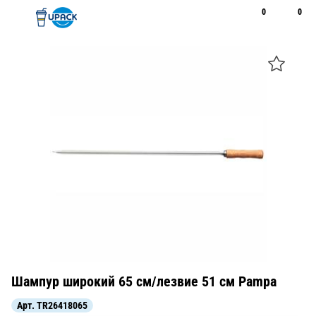
0
0
Рус
Қаз
Открыть поиск
Позвонить
+7 747 094 22 07
Шампур широкий 65 см/лезвие 51 см Pampa
Арт.
TR26418065