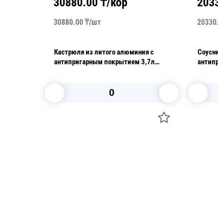
30880.00
₸/кор
203
30880.00
₸/
шт
20330
9 литра
Кастрюля из литого алюминия с
Соусни
антипригарным покрытием 3,7л
антип
Aroma
Monac
В корзину
Посуда для приготовления пищи
Свечи
Маски
Уборка и
Для кондитеров
Товары д