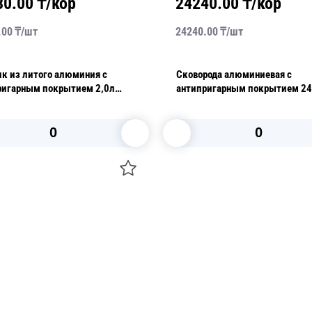
30.00
₸/кор
24240.00
₸/кор
.00
₸/
шт
24240.00
₸/
шт
к из литого алюминия с
Сковорода алюминиевая с
ригарным покрытием 2,0л
антипригарным покрытием 2
o
Montreal
В корзину
В корзину
О НАС
 средства для ухода
ДОСТАВКА И ОПЛАТА
ля праздника
РЕКВИЗИТЫ