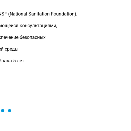
 (National Sanitation Foundation),
ающейся консультациями,
спечение безопасных
ей среды.
рака 5 лет.
ы и поможем найти или