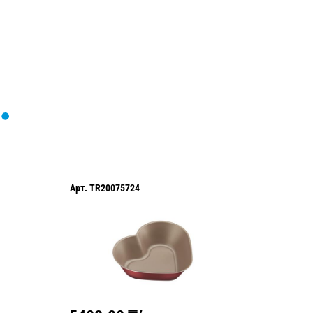
Арт.
TR20075724
Арт.
TR2