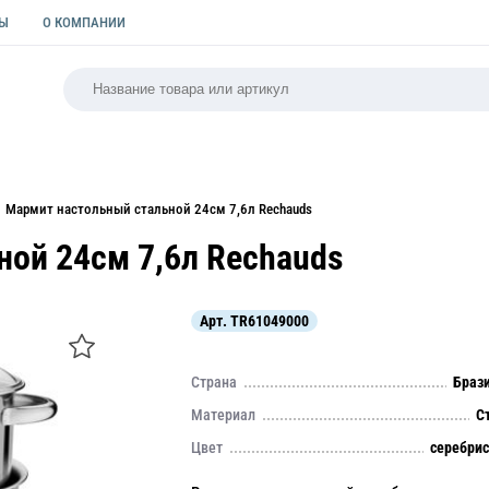
ТЫ
О КОМПАНИИ
РСАЛЬНАЯ
ПАКЕТЫ
ФОРМЫ ДЛЯ ВЫПЕЧКИ
КУЛИ
Мармит настольный стальной 24см 7,6л Rechauds
ой 24см 7,6л Rechauds
Арт.
TR61049000
Страна
Браз
Материал
С
Цвет
серебри