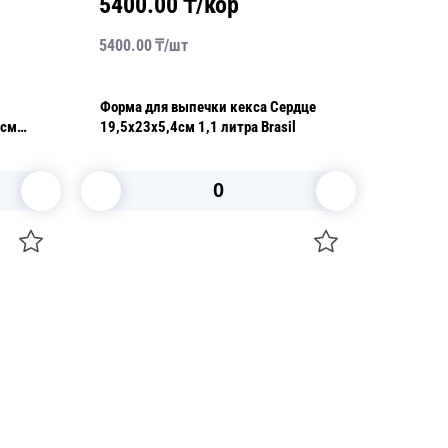
5400.00
₸/кор
5990
5400.00
₸/
шт
5990.00
Форма для выпечки кекса Сердце
Противе
4см
19,5x23x5,4см 1,1 литра Brasil
литра Br
В корзину
+7 747 094 22 07
Звоните по телефону