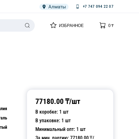
Алматы
+7 747 094 22 07
0
0
ИЗБРАННОЕ
0
₸
НАРИЯ
ПЛЕНКА
СПЕЦОДЕЖДА ОДНОРАЗОВАЯ
77180.00
₸/
шт
илия
В коробке:
1
шт
таль
В упаковке:
1
шт
стый
Минимальный опт:
1
шт
За мин. партию:
77180.00
₸/