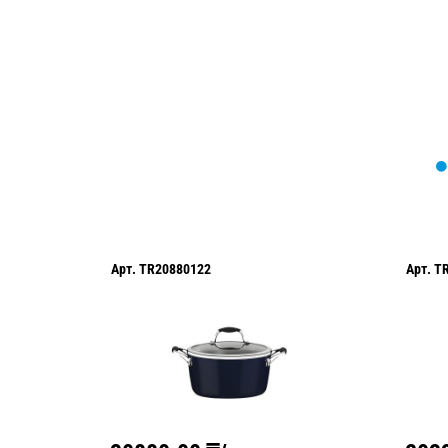
оформить нужный товар!
Арт.
TR20880122
Арт.
T