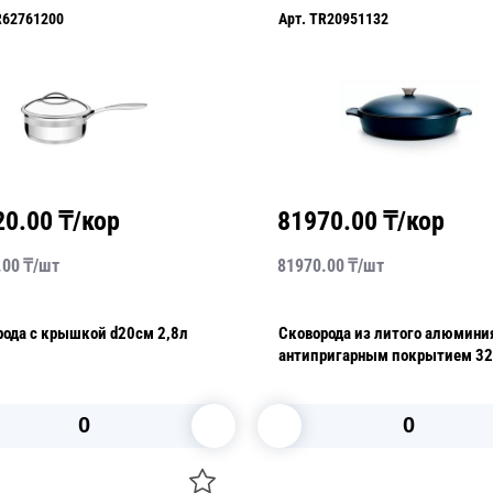
R62761200
Арт.
TR20951132
20.00
₸/кор
81970.00
₸/кор
.00
₸/
шт
81970.00
₸/
шт
рода с крышкой d20см 2,8л
Сковорода из литого алюмини
антипригарным покрытием 3
Lyon
В корзину
В корзину