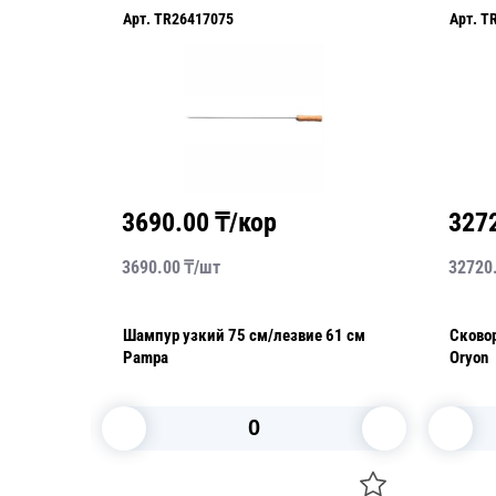
Арт.
TR26417075
Арт.
T
3690.00
₸/кор
327
3690.00
₸/
шт
32720
51 см
Шампур узкий 75 см/лезвие 61 см
Сково
Pampa
Oryon
В корзину