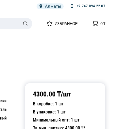
Алматы
+7 747 094 22 07
0
0
ИЗБРАННОЕ
0
₸
НАРИЯ
ПЛЕНКА
СПЕЦОДЕЖДА ОДНОРАЗОВАЯ
4300.00
₸/
шт
илия
В коробке:
1
шт
таль
В упаковке:
1
шт
евый
Минимальный опт:
1
шт
За мин. партию:
4300.00
₸/