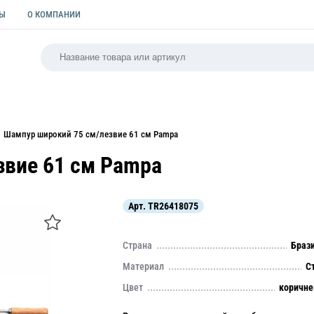
ТЫ
О КОМПАНИИ
РСАЛЬНАЯ
ПАКЕТЫ
ФОРМЫ ДЛЯ ВЫПЕЧКИ
КУЛИ
Шампур широкий 75 см/лезвие 61 см Pampa
звие 61 см Pampa
Арт.
TR26418075
Страна
Браз
Материал
С
Цвет
коричн