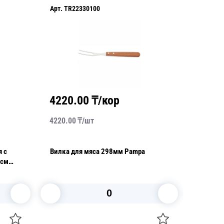
Арт.
TR22330100
Арт.
TR2
4220.00
₸/кор
4620
4220.00
₸/
шт
4620.00
я с
Вилка для мяса 298мм Pampa
Терка ку
2см
шоколад
В корзину