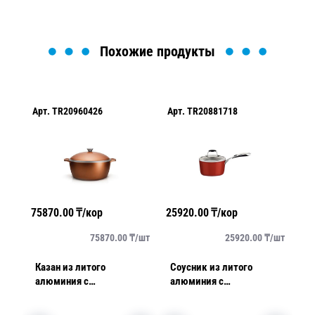
Похожие продукты
Арт.
TR20960426
Арт.
TR20881718
Ар
75870.00
₸/кор
25920.00
₸/кор
86
/
шт
75870.00
₸/
шт
25920.00
₸/
шт
4см
Казан из литого
Соусник из литого
Ка
алюминия с
алюминия с
а
антипригарным
антипригарным
а
покрытием 5,0л Lyon
покрытием 2,0л Aroma
п