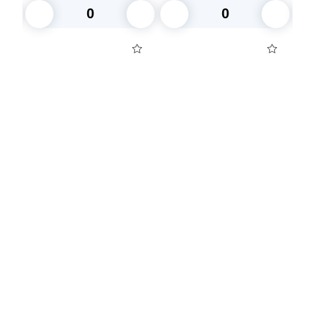
В корзину
В корзину
Посуда для приготовления пищи
Маски
Для кондитеров
TRAMONTINA
Свечи
Уборка и средства для ухода
Товары для праздника
Вакансии компании