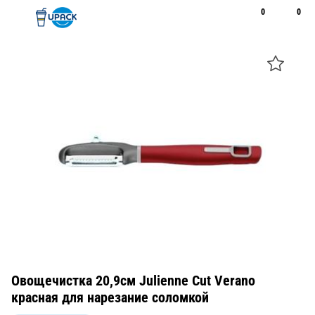
0
0
Рус
Қаз
Открыть поиск
Позвонить
+7 747 094 22 07
Овощечистка 20,9см Julienne Cut Verano
красная для нарезание соломкой