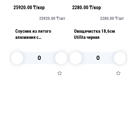
25920.00
₸/кор
2280.00
₸/кор
53
/
шт
25920.00
₸/
шт
2280.00
₸/
шт
Соусник из литого
Овощечистка 18,6см
Ш
алюминия с
Utilita черная
антипригарным
a
покрытием 2,0л Aroma
В корзину
В корзину
Посуда для приготовления пищи
Маски
Для кондитеров