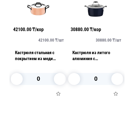
42100.00
₸/кор
30880.00
₸/кор
41
/
шт
42100.00
₸/
шт
30880.00
₸/
шт
см
Кастрюля стальная с
Кастрюля из литого
О
покрытием из меди
алюминия с
Sm
20см 2,6л Trix Cobre
антипригарным
к
покрытием 3,7л Aroma
В корзину
В корзину
Посуда для приготовления пищи