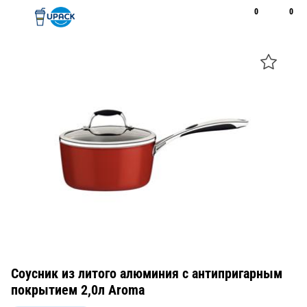
0
0
Рус
Қаз
Открыть поиск
Позвонить
+7 747 094 22 07
Соусник из литого алюминия с антипригарным
покрытием 2,0л Aroma