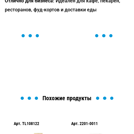
Отлично для бизнеса:
Идеален для кафе, пекарен,
ресторанов, фуд-кортов и доставки еды
ОСТАВЬТЕ ЗАЯВКУ
Мы вам перезвоним в течение 1 минуты и поможем
найти или оформить нужный товар!
Загрузка формы...
Похожие продукты
Арт.
TL108122
Арт.
2201-0011
Ар