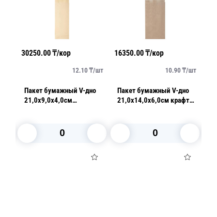
30250.00
₸/кор
16350.00
₸/кор
23
/
шт
12.10
₸/
шт
10.90
₸/
шт
ном
Пакет бумажный V-дно
Пакет бумажный V-дно
П
м
21,0х9,0х4,0см
21,0х14,0х6,0см крафт
3
влагопрочный бежевый
40гр/м2
к
35гр/м2 AVIORA 100шт/
ш
уп
В корзину
В корзину