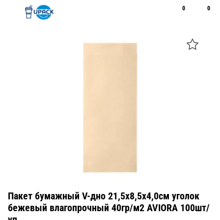
0
0
Рус
Қаз
Открыть поиск
Позвонить
+7 747 094 22 07
Пакет бумажный V-дно 21,5х8,5х4,0см уголок
бежевый влагопрочный 40гр/м2 AVIORA 100шт/
уп