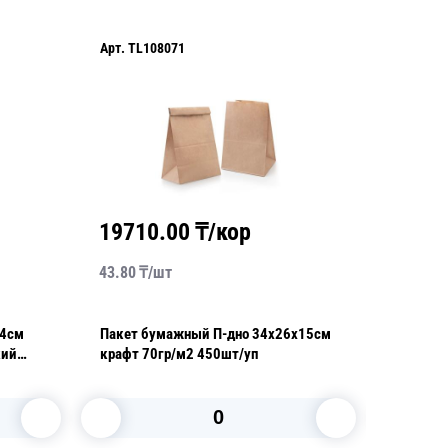
Арт.
TL108071
Арт.
220
19710.00
₸/кор
1635
43.80
₸/
шт
10.90
₸/
14см
Пакет бумажный П-дно 34х26х15см
Пакет б
кий
крафт 70гр/м2 450шт/уп
21,0х14