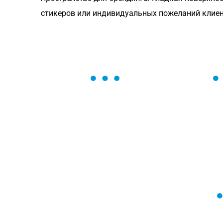
стикеров или индивидуальных пожеланий клиен
ОСТАВЬТЕ ЗАЯВКУ
Мы вам перезвоним в течение 1 минут
оформить нужный товар!