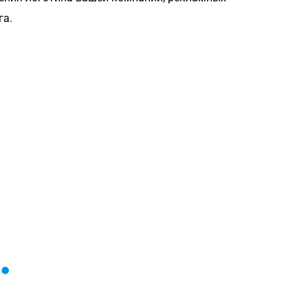
га.
Загрузка
формы...