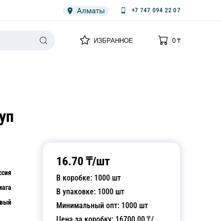
Алматы
+7 747 094 22 07
0
0
ИЗБРАННОЕ
0
₸
НАРИЯ
ПЛЕНКА
СПЕЦОДЕЖДА ОДНОРАЗОВАЯ
уп
16.70
₸/
шт
ссия
В коробке:
1000
шт
мага
В упаковке:
1000
шт
евый
Минимальный опт:
1000
шт
Цена за коробку:
16700.00
₸/