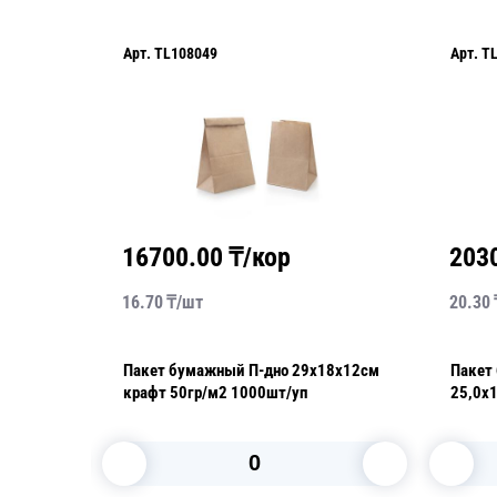
Арт.
TL108049
Арт.
T
16700.00
₸/кор
203
16.70
₸/
шт
20.30
Пакет бумажный П-дно 29х18х12см
Пакет
для
крафт 50гр/м2 1000шт/уп
25,0х
для в
100шт