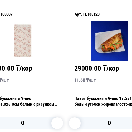
L108007
Арт.
TL108120
00.00
₸/кор
29000.00
₸/кор
₸/
шт
11.60
₸/
шт
 бумажный V-дно
Пакет бумажный V-дно 17,5х
14,0х6,0см белый с рисунком
белый уголок жировлагостой
ыпечки жиростойкий 35гр/м2
35гр/м2 100шт/уп
/уп