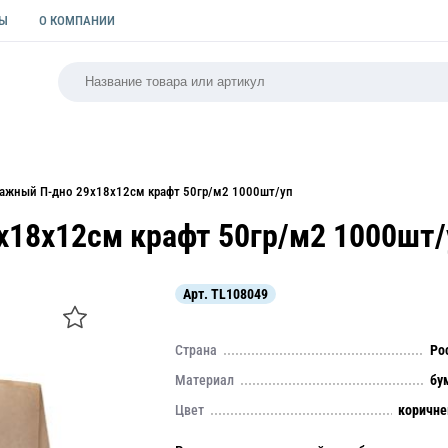
ТЫ
О КОМПАНИИ
РСАЛЬНАЯ
ПАКЕТЫ
ФОРМЫ ДЛЯ ВЫПЕЧКИ
КУЛИ
мажный П-дно 29х18х12см крафт 50гр/м2 1000шт/уп
х18х12см крафт 50гр/м2 1000шт/
Арт.
TL108049
Страна
Ро
Материал
бу
Цвет
коричн