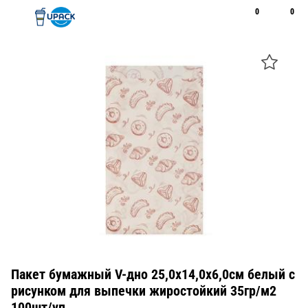
0
0
Рус
Қаз
Открыть поиск
Позвонить
+7 747 094 22 07
Пакет бумажный V-дно 25,0х14,0х6,0см белый с
рисунком для выпечки жиростойкий 35гр/м2
100шт/уп