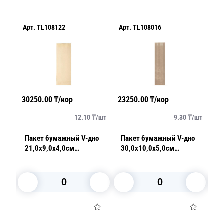
Арт.
TL108122
Арт.
TL108016
Ар
30250.00
₸/кор
23250.00
₸/кор
17
/
шт
12.10
₸/
шт
9.30
₸/
шт
о
Пакет бумажный V-дно
Пакет бумажный V-дно
Па
21,0х9,0х4,0см
30,0х10,0х5,0см
29
ом
влагопрочный бежевый
коричневый 40гр/м2 100
м
35гр/м2 AVIORA 100шт/
шт/уп
уп
В корзину
В корзину