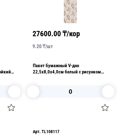
27600.00
₸/кор
9.20
₸/
шт
Пакет бумажный V-дно
ойкий
22,5х8,0х4,0см белый с рисунком
/уп
для выпечки уголок влагопрочный
40гр/м2 100шт/уп
В корзину
Арт.
TL108117