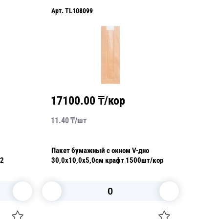
Арт.
TL108099
17100.00
₸/кор
11.40
₸/
шт
Пакет бумажный с окном V-дно
м2
30,0х10,0х5,0см крафт 1500шт/кор
В корзину