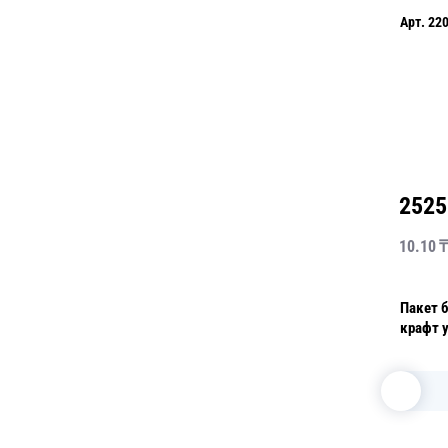
Применить
Арт.
22
2525
10.10
₸
Пакет 
крафт 