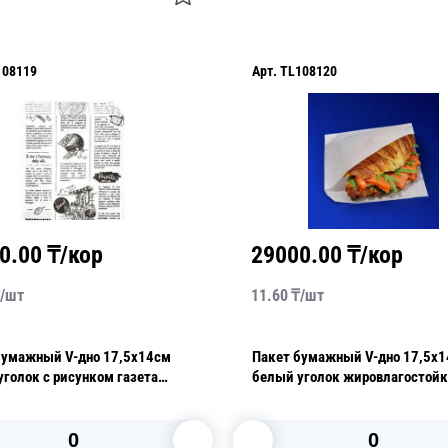
108119
Арт.
TL108120
0.00
₸/кор
29000.00
₸/кор
/
шт
11.60
₸/
шт
бумажный V-дно 17,5х14см
Пакет бумажный V-дно 17,5х
уголок с рисунком газета
белый уголок жировлагостой
агостойкий 35гр/м2 100шт/уп
35гр/м2 100шт/уп