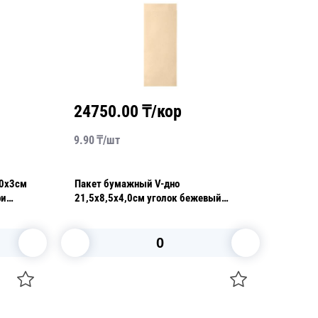
24750.00
₸/кор
9.90
₸/
шт
10х3см
Пакет бумажный V-дно
ри
21,5х8,5х4,0см уголок бежевый
уп
влагопрочный 40гр/м2 AVIORA
100шт/уп
В корзину