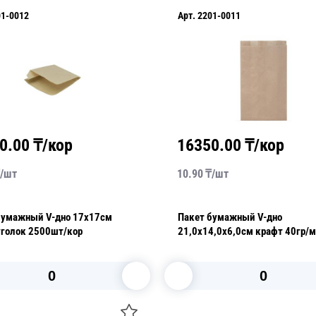
01-0012
Арт.
2201-0011
0.00
₸/кор
16350.00
₸/кор
/
шт
10.90
₸/
шт
бумажный V-дно 17х17см
Пакет бумажный V-дно
уголок 2500шт/кор
21,0х14,0х6,0см крафт 40гр/
В корзину
В корзину