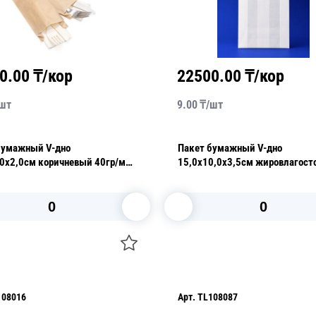
0.00
₸/кор
22500.00
₸/кор
шт
9.00
₸/
шт
бумажный V-дно
Пакет бумажный V-дно
,0х2,0см коричневый 40гр/м2
15,0x10,0х3,5см жировлагост
/уп
белый 35гр/м2 AVIORA 100шт
В корзину
В корзину
108016
Арт.
TL108087