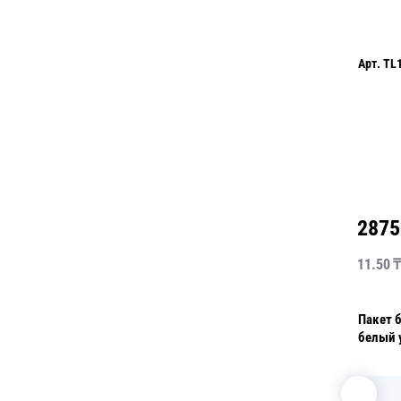
Арт.
TL
2875
11.50
₸
Пакет 
белый 
жировл