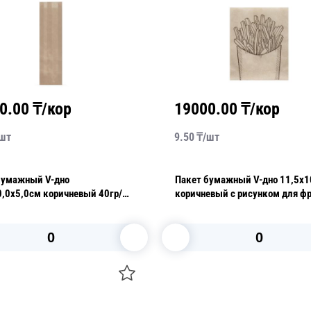
0.00
₸/кор
19000.00
₸/кор
шт
9.50
₸/
шт
бумажный V-дно
Пакет бумажный V-дно 11,5х
0,0х5,0см коричневый 40гр/м2
коричневый с рисунком для ф
/уп
жиростойкий 35гр/м2 100шт/
2000шт/кор
В корзину
В корзину