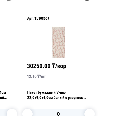
Арт.
TL108009
30250.00
₸/кор
12.10
₸/
шт
14см
Пакет бумажный V-дно
кий
22,0х9,0х4,0см белый с рисунком
Приятного аппетита жиростойкий
35гр/м2 100 шт/уп