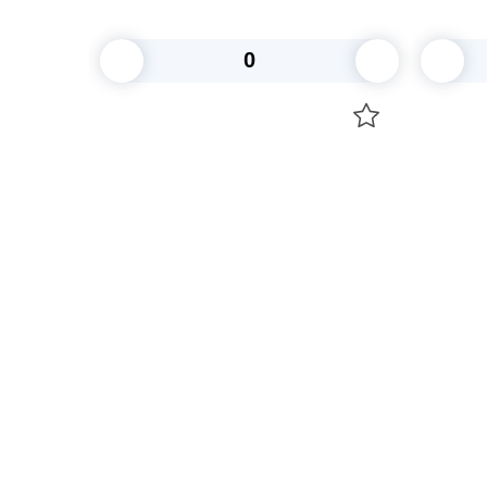
В корзину
Посуда для приготовления пищи
Свечи
Маски
Уборка и
Для кондитеров
Товары д
TRAMONTINA
Вакансии