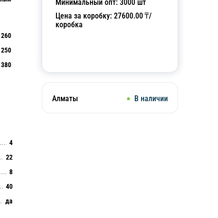
Минимальный опт:
3000
шт
Цена за коробку:
27600.00
₸/
коробка
260
250
Добавить в корзину
380
Алматы
В наличии
4
22
8
40
да