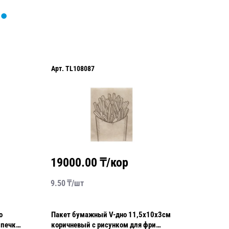
Арт.
TL108087
Арт.
220
19000.00
₸/кор
1635
9.50
₸/
шт
10.90
₸/
о
Пакет бумажный V-дно 11,5х10х3см
Пакет б
ыпечки
коричневый с рисунком для фри
21,0х14