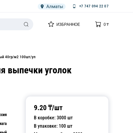
Алматы
+7 747 094 22 07
0
0
ИЗБРАННОЕ
0
₸
НАРИЯ
ПЛЕНКА
СПЕЦОДЕЖДА ОДНОРАЗОВАЯ
ный 40гр/м2 100шт/уп
ля выпечки уголок
9.20
₸/
шт
ссия
В коробке:
3000
шт
мага
В упаковке:
100
шт
тный