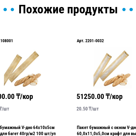
Похожие продукты
L108001
Арт.
2201-0032
00.00
₸/кор
51250.00
₸/кор
₸/
шт
20.50
₸/
шт
 бумажный V-дно 64х10х5см
Пакет бумажный с окном V-дн
для багет 40гр/м2 100 шт/уп
60,0х11,0х5,0см крафт для в