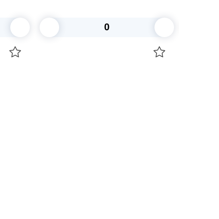
жиростойкий 35гр/м2 100шт/уп
2000шт/кор
В корзину
+7 747 094 22 07
Звоните по телефону
+7 708 861 37 08
Пишите в telegram
+7 708 861 37 08