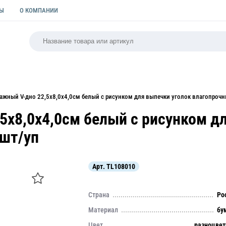
ТЫ
О КОМПАНИИ
РСАЛЬНАЯ
ПАКЕТЫ
ФОРМЫ ДЛЯ ВЫПЕЧКИ
КУЛИ
ажный V-дно 22,5х8,0х4,0см белый с рисунком для выпечки уголок влагопроч
5х8,0х4,0см белый с рисунком д
0шт/уп
Арт.
TL108010
Страна
Ро
Материал
бу
Цвет
разноцве