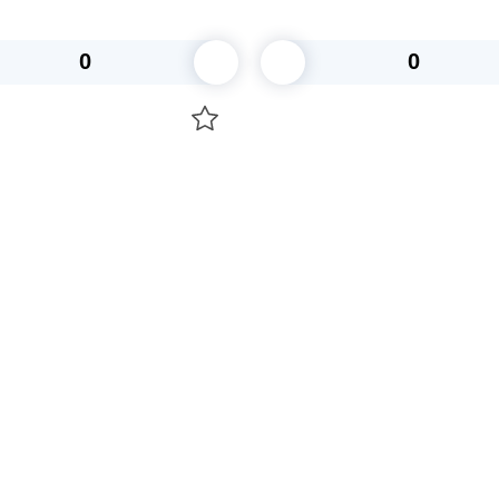
2500шт/кор
В корзину
В корзину
О НАС
 средства для ухода
ДОСТАВКА И ОПЛАТА
ля праздника
РЕКВИЗИТЫ
 компании
КОНТАКТЫ
О КОМПАНИИ