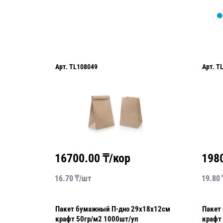
Арт.
TL108049
Арт.
T
16700.00
₸/кор
198
16.70
₸/
шт
19.80
дно
Пакет бумажный П-дно 29х18х12см
Пакет
 выпечки
крафт 50гр/м2 1000шт/уп
крафт 