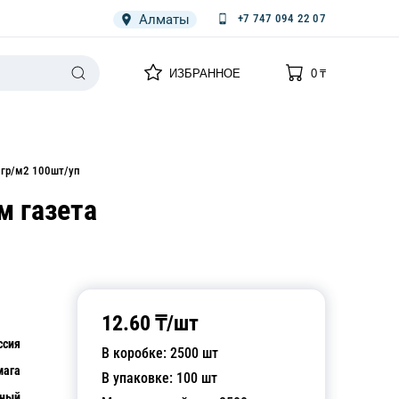
Алматы
+7 747 094 22 07
0
0
ИЗБРАННОЕ
0
₸
НАРИЯ
ПЛЕНКА
СПЕЦОДЕЖДА ОДНОРАЗОВАЯ
5гр/м2 100шт/уп
м газета
12.60
₸/
шт
ссия
В коробке:
2500
шт
мага
В упаковке:
100
шт
тный