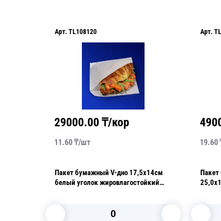
Арт.
TL108120
Арт.
T
29000.00
₸/кор
490
11.60
₸/
шт
19.60
Пакет бумажный V-дно 17,5х14см
Пакет
белый уголок жировлагостойкий
25,0х
35гр/м2 100шт/уп
жирос