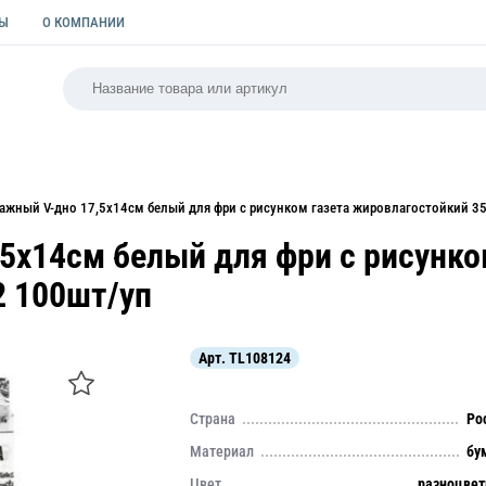
ТЫ
О КОМПАНИИ
РСАЛЬНАЯ
ПАКЕТЫ
ФОРМЫ ДЛЯ ВЫПЕЧКИ
КУЛИ
ажный V-дно 17,5х14см белый для фри с рисунком газета жировлагостойкий 3
5х14см белый для фри с рисунко
2 100шт/уп
Арт.
TL108124
Страна
Ро
Материал
бу
Цвет
разноцве