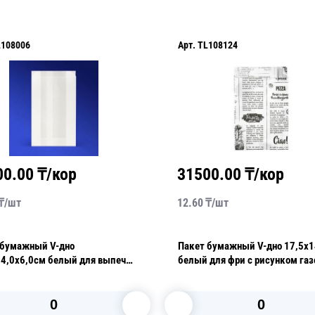
L108006
Арт.
TL108124
00.00
₸/кор
31500.00
₸/кор
₸/
шт
12.60
₸/
шт
 бумажный V-дно
Пакет бумажный V-дно 17,5х
14,0х6,0см белый для выпечки
белый для фри с рисунком газ
тойкий 35гр/м2 100шт/уп
жировлагостойкий 35гр/м2 1
уп