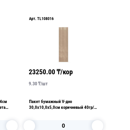
Арт.
TL108016
Арт.
TL1
23250.00
₸/кор
2250
9.30
₸/
шт
9.00
₸/
14см
Пакет бумажный V-дно
Пакет б
ета
30,0х10,0х5,0см коричневый 40гр/
15,0x10
00шт/
м2 100 шт/уп
белый 3