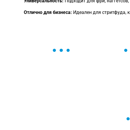
Универсальность:
Подходит для фри, наггетсов,
Отлично для бизнеса:
Идеален для стритфуда, к
ОСТАВЬТЕ ЗАЯВКУ
Мы вам перезвоним в течение 1 минут
оформить нужный товар!