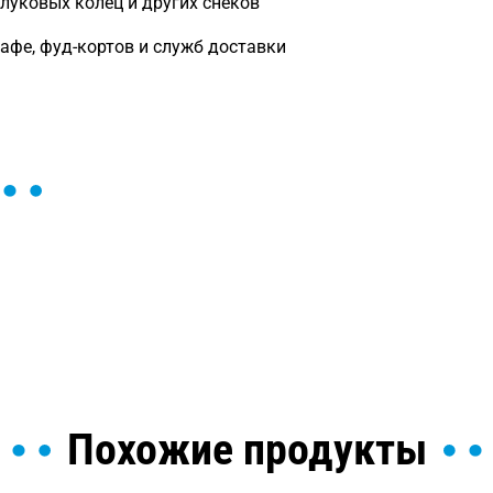
 луковых колец и других снеков
афе, фуд-кортов и служб доставки
ы и поможем найти или
Похожие продукты