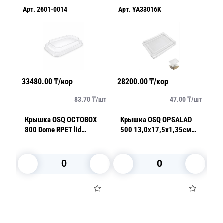
Арт.
2601-0014
Арт.
YA33016K
Ар
33480.00
₸/кор
28200.00
₸/кор
31
/
шт
83.70
₸/
шт
47.00
₸/
шт
Крышка OSQ OCTOBOX
Крышка OSQ OPSALAD
O
800 Dome RPET lid
500 13,0х17,5х1,35см
б
полукупол
ПЭТ
В корзину
В корзину