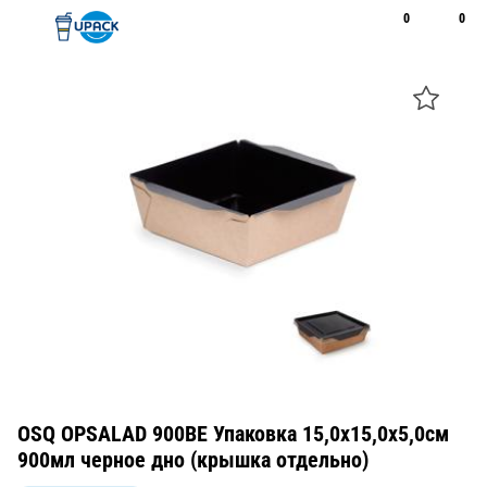
0
0
Рус
Қаз
Открыть поиск
Позвонить
+7 747 094 22 07
OSQ OPSALAD 900BE Упаковка 15,0х15,0х5,0см
900мл черное дно (крышка отдельно)