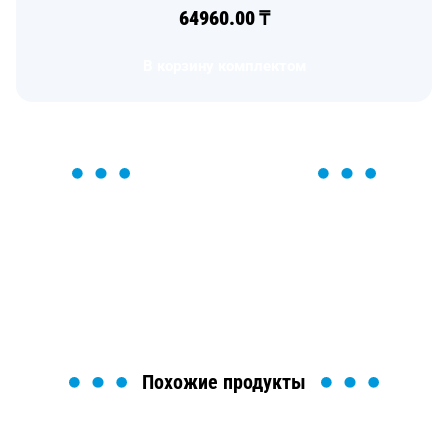
64960.00
₸
В корзину комплектом
ОСТАВЬТЕ ЗАЯВКУ
Мы вам перезвоним в течение 1 минуты и поможем
найти или оформить нужный товар!
Загрузка формы...
Похожие продукты