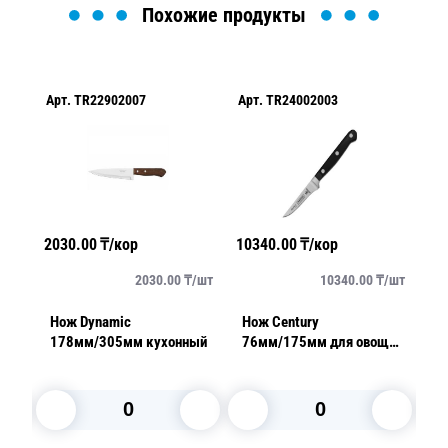
Похожие продукты
Арт.
TR22902007
Арт.
TR24002003
Ар
2030.00
₸/кор
10340.00
₸/кор
19
/
шт
2030.00
₸/
шт
10340.00
₸/
шт
Нож Dynamic
Нож Century
Н
щей
178мм/305мм кухонный
76мм/175мм для овощей
1
черный
у