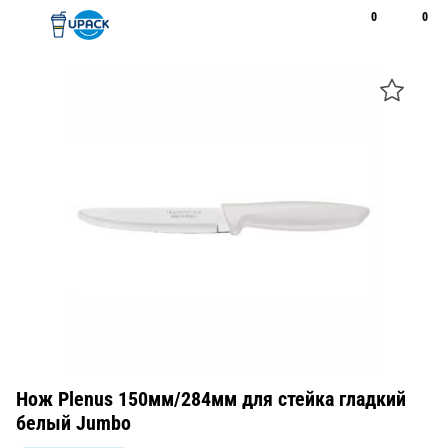
0
0
Рус
Қаз
Открыть поиск
Позвонить
+7 747 094 22 07
Нож Plenus 150мм/284мм для стейка гладкий
белый Jumbo