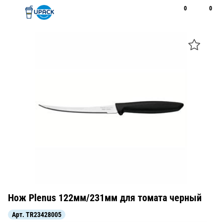
0
0
Рус
Қаз
Открыть поиск
Позвонить
+7 747 094 22 07
Нож Plenus 122мм/231мм для томата черный
Арт.
TR23428005