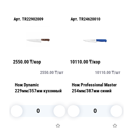
Арт.
TR22902009
Арт.
TR24620010
Ар
2550.00
₸/кор
10110.00
₸/кор
49
/
шт
2550.00
₸/
шт
10110.00
₸/
шт
er
Нож Dynamic
Нож Professional Master
Но
229мм/357мм кухонный
254мм/387мм синий
1
м
В корзину
В корзину