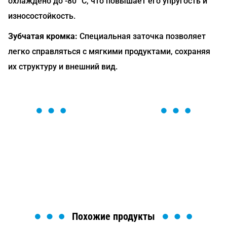
охлаждено до -80 °C, что повышает его упругость и
износостойкость.
Зубчатая кромка:
Специальная заточка позволяет
легко справляться с мягкими продуктами, сохраняя
их структуру и внешний вид.
ОСТАВЬТЕ ЗАЯВКУ
Мы вам перезвоним в течение 1 минуты и поможем
найти или оформить нужный товар!
Загрузка формы...
Похожие продукты