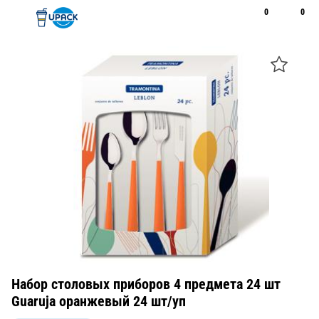
0
0
Рус
Қаз
Открыть поиск
Позвонить
+7 747 094 22 07
Набор столовых приборов 4 предмета 24 шт
Guaruja оранжевый 24 шт/уп