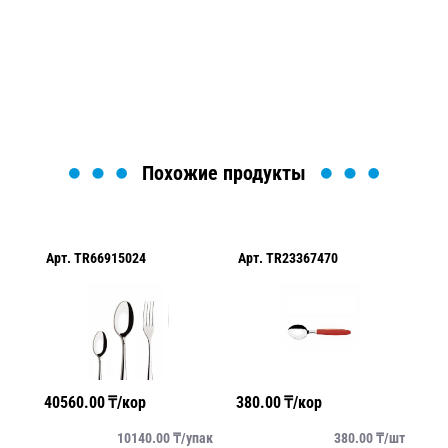
Мы вам перезвоним в течение 1 минуты и поможем
найти или оформить нужный товар!
Загрузка формы...
Похожие продукты
Арт.
TR66915024
Арт.
TR23367470
Ар
40560.00
₸/кор
380.00
₸/кор
40
упак
10140.00
₸/
упак
380.00
₸/
шт