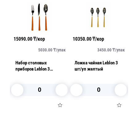
15090.00
₸/кор
10350.00
₸/кор
15
упак
5030.00
₸/
упак
3450.00
₸/
упак
Набор столовых
Ложка чайная Leblon 3
Н
24
приборов Leblon 3
шт/уп желтый
пр
предмета оранжевый
п
В корзину
В корзину