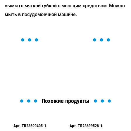
вымыть мягкой губкой с моющим средством. Можно
мыть в посудомоечной машине.
ОСТАВЬТЕ ЗАЯВКУ
Мы вам перезвоним в течение 1 минуты и поможем
найти или оформить нужный товар!
Загрузка формы...
Похожие продукты
Арт.
TR23699405-1
Арт.
TR23699528-1
Ар