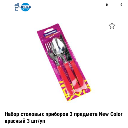
0
0
Рус
Қаз
Открыть поиск
Позвонить
+7 747 094 22 07
Набор столовых приборов 3 предмета New Color
красный 3 шт/уп